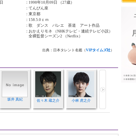
日
：
1998年10月09日 （27歳）
：
てんびん座
：
東京都
：
158.5.0ｃｍ
：
歌 ダンス バレエ 茶道 アート作品
：
おかえりモネ （NHKテレビ・連続テレビ小説）
全裸監督シーズン2 （Netflix）
出典：日本タレント名鑑（
VIPタイムズ社
）
坂井 真紀
佐々木 蔵之介
小林 虎之介