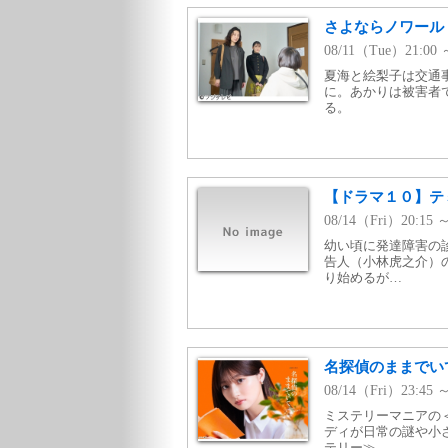
さよならノワール
08/11（Tue）21:0
夏海と絵梨子は交通
に。あかりは被害者
る。
【ドラマ１０】テ
08/14（Fri）20:
幼い頃に発達障害の
告人（小林虎之介）
り始めるが…
名探偵のままでいて
08/14（Fri）23:45
ミステリーマニアの＜
ディが日常の謎や小
テリー≫