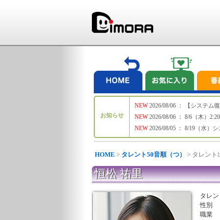
NEW
2026/08/06 ： 【シ
お知らせ
NEW
2026/08/06 ： 8/6
NEW
2026/08/05 ： 8/19
HOME
>
タレント50音順（つ）
> タレン
恒松 祐里
タレン
性別
職業