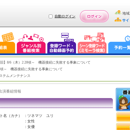
地域
自動ログイン
サイ
ステム復旧】8/6（木）2:20頃～ 機器接続に失敗する事象について
（木）2:20頃～ 機器接続に失敗する事象について
（水）システムメンテナンス
ト出演番組情報
ト名（カナ）
：
ツネマツ ユリ
：
女性
：
女優