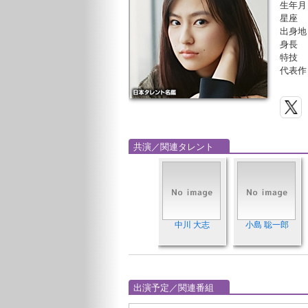
生年月
星座
出身地
身長
特技
代表作
共演／関連タレント
中川 大志
小島 聡一郎
出演予定／関連番組