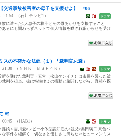
【交通事故被害者の母子を支援せよ】 #06
0 ～ 21:54 （石川テレビ1）
ドラマ
事故に遭った1人息子の将斗とその母あかりを支援すること
であるにも関わらずネットで個人情報を晒され嫌がらせを受け
ミスの不確かな法廷（１）「裁判官忌避」
15 ～ 21:00 （ＮＨＫ ＢＳＰ４Ｋ）
ドラマ
診断を受けた裁判官・安堂（松山ケンイチ）は市長を襲った被
の裁判を担当。彼は特性ゆえの衝動と格闘しながら、真相を探
 #5
 ～ 00:45 （HAB1）
ドラマ
孫娘＞吉川愛×レビー小体型認知症の<祖父>奥田瑛二 異色バ
さな事件を紐解く、切なさと優しさに満ちた≪ヒューマンミス