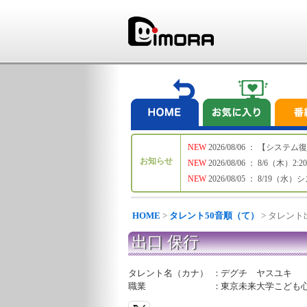
NEW
2026/08/06 ： 【シ
お知らせ
NEW
2026/08/06 ： 8/6
NEW
2026/08/05 ： 8/19
HOME
>
タレント50音順（て）
> タレン
出口 保行
タレント名（カナ）
：
デグチ ヤスユキ
職業
：
東京未来大学こども