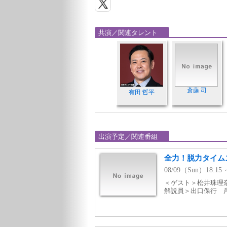
共演／関連タレント
斎藤 司
有田 哲平
出演予定／関連番組
全力！脱力タイム
08/09（Sun）18:
＜ゲスト＞松井珠理奈
解説員＞出口保行 岸博