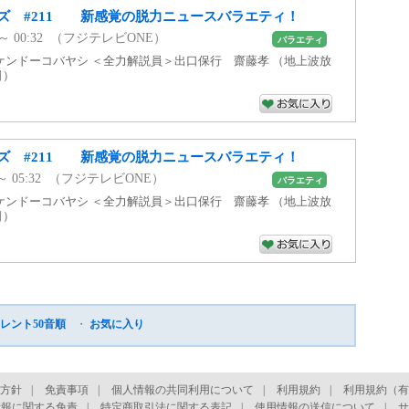
ズ #211 新感覚の脱力ニュースバラエティ！
00 ～ 00:32 （フジテレビONE）
バラエティ
ケンドーコバヤシ ＜全力解説員＞出口保行 齋藤孝 （地上波放
日）
ズ #211 新感覚の脱力ニュースバラエティ！
00 ～ 05:32 （フジテレビONE）
バラエティ
ケンドーコバヤシ ＜全力解説員＞出口保行 齋藤孝 （地上波放
日）
レント50音順
・
お気に入り
方針
|
免責事項
|
個人情報の共同利用について
|
利用規約
|
利用規約（有
情報に関する免責
|
特定商取引法に関する表記
|
使用情報の送信について
|
サ