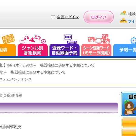
地域
自動ログイン
サイ
ステム復旧】8/6（木）2:20頃～ 機器接続に失敗する事象について
（木）2:20頃～ 機器接続に失敗する事象について
（水）システムメンテナンス
ト出演番組情報
心理学部教授