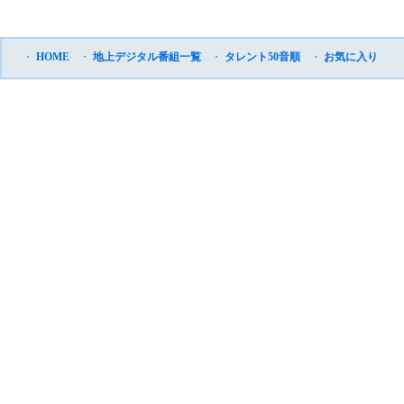
・
HOME
・
地上デジタル番組一覧
・
タレント50音順
・
お気に入り