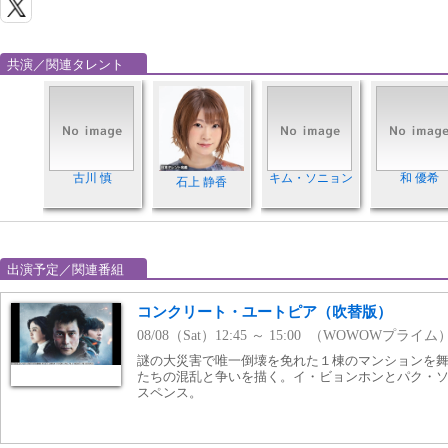
共演／関連タレント
古川 慎
キム・ソニョン
和 優希
石上 静香
出演予定／関連番組
コンクリート・ユートピア（吹替版）
08/08（Sat）12:45 ～ 15:00 （WOWOWプライム
謎の大災害で唯一倒壊を免れた１棟のマンションを
たちの混乱と争いを描く。イ・ビョンホンとパク・
スペンス。