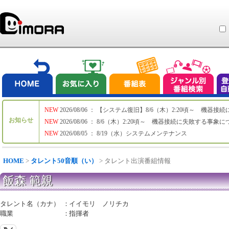
NEW
2026/08/06 ： 【システム復旧】8/6（木）2:20頃～ 機
お知らせ
NEW
2026/08/06 ： 8/6（木）2:20頃～ 機器接続に失敗する事象
NEW
2026/08/05 ： 8/19（水）システムメンテナンス
HOME
>
タレント50音順（い）
> タレント出演番組情報
飯森 範親
タレント名（カナ）
：
イイモリ ノリチカ
職業
：
指揮者