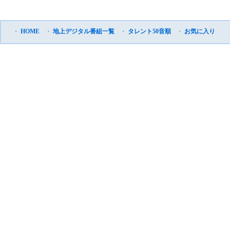
・
HOME
・
地上デジタル番組一覧
・
タレント50音順
・
お気に入り