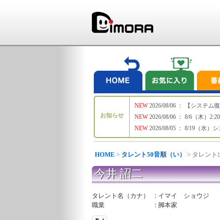
NEW
2026/08/06 ： 【シ
お知らせ
NEW
2026/08/06 ： 8/6
NEW
2026/08/05 ： 8/19
HOME
>
タレント50音順（い）
> タレン
今井 詔二
タレント名（カナ）
：
イマイ ショウジ
職業
：
脚本家