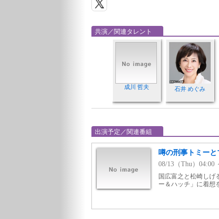
共演／関連タレント
成川 哲夫
石井 めぐみ
出演予定／関連番組
噂の刑事トミーとマ
08/13（Thu）04:0
国広富之と松崎しげ
ー＆ハッチ」に着想