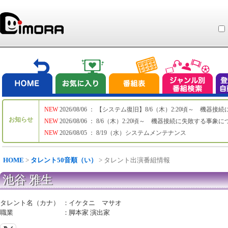
NEW
2026/08/06 ： 【システム復旧】8/6（木）2:20頃～ 機
お知らせ
NEW
2026/08/06 ： 8/6（木）2:20頃～ 機器接続に失敗する事象
NEW
2026/08/05 ： 8/19（水）システムメンテナンス
HOME
>
タレント50音順（い）
> タレント出演番組情報
池谷 雅生
タレント名（カナ）
：
イケタニ マサオ
職業
：
脚本家 演出家