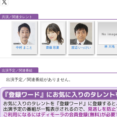
共演／関連タレント
林 大地
中村 まこと
齋藤 彩夏
渡辺 いっけい
出演予定／関連番組
出演予定／関連番組がありません。