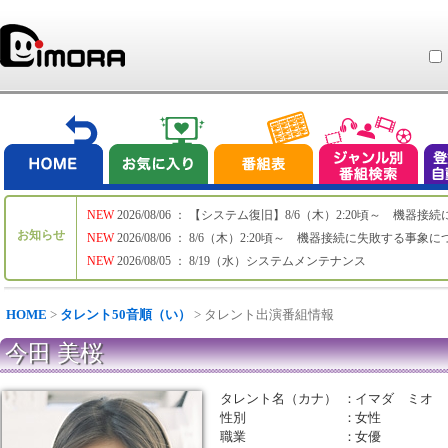
NEW
2026/08/06 ： 【システム復旧】8/6（木）2:20頃～ 機
お知らせ
NEW
2026/08/06 ： 8/6（木）2:20頃～ 機器接続に失敗する事象
NEW
2026/08/05 ： 8/19（水）システムメンテナンス
HOME
>
タレント50音順（い）
> タレント出演番組情報
今田 美桜
タレント名（カナ）
：
イマダ ミオ
性別
：
女性
職業
：
女優