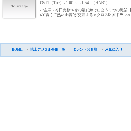
08/11（Tue）21:00 ～ 21:54 （HAB1）
≪主演・今田美桜≫命の最前線で出会う３つの職業−
の“青くて熱い正義”が交差する≪クロス医療ドラマ≫
・
HOME
・
地上デジタル番組一覧
・
タレント50音順
・
お気に入り