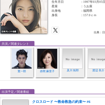
生年月日
：
1997年03月05
星座
：
うお座
出身地
：
福岡県
身長
：
157.0ｃｍ
出典：日
共演／関連タレント
及川 拓郎
渡辺 良介
寛一郎
赤間 麻里子
出演予定／関連番組
クロスロード 〜救命救急の約束〜 #6