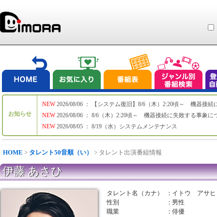
NEW
2026/08/06 ： 【システム復旧】8/6（木）2:20頃～ 機
お知らせ
NEW
2026/08/06 ： 8/6（木）2:20頃～ 機器接続に失敗する事象
NEW
2026/08/05 ： 8/19（水）システムメンテナンス
HOME
>
タレント50音順（い）
> タレント出演番組情報
伊藤 あさひ
タレント名（カナ）
：
イトウ アサヒ
性別
：
男性
職業
：
俳優