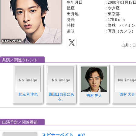
生年月日
：
2000年01月19
星座
：
やぎ座
出身地
：
東京都
身長
：
178.0ｃｍ
特技
：
野球 バドミン
趣味
：
写真（カメラ）
出典：日
共演／関連タレント
此元 和津也
原因は自分にあ
西村 大介
吉村 界人
る。
出演予定／関連番組
スピナーベイト #07