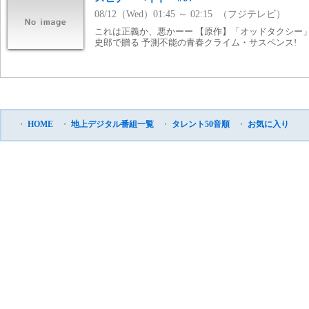
08/12（Wed）01:45 ～ 02:15 （フジテレビ）
これは正義か、悪かーー 【原作】「オッドタクシー
史郎で贈る 予測不能の青春クライム・サスペンス!
・
HOME
・
地上デジタル番組一覧
・
タレント50音順
・
お気に入り