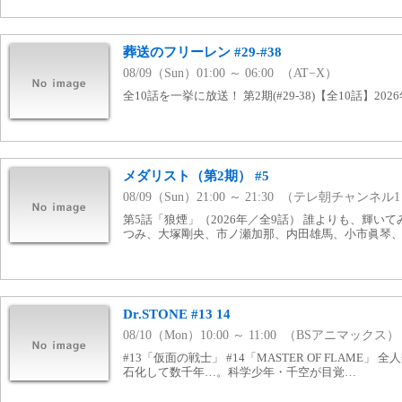
葬送のフリーレン #29-#38
08/09（Sun）01:00 ～ 06:00 （AT−X）
全10話を一挙に放送！ 第2期(#29-38)【全10話】20
メダリスト（第2期） #5
08/09（Sun）21:00 ～ 21:30 （テレ朝チャンネル
第5話「狼煙」（2026年／全9話） 誰よりも、輝い
つみ、大塚剛央、市ノ瀬加那、内田雄馬、小市眞琴、
Dr.STONE #13 14
08/10（Mon）10:00 ～ 11:00 （BSアニマックス）
#13「仮面の戦士」 #14「MASTER OF FLAME
石化して数千年…。科学少年・千空が目覚…