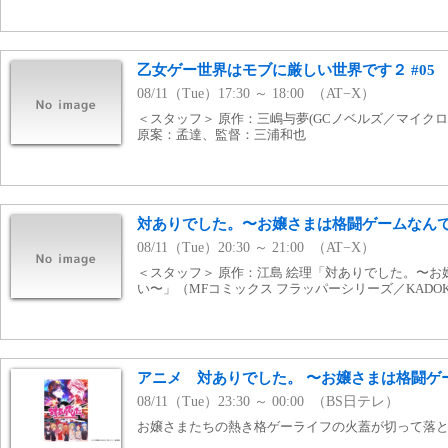
乙女ゲー世界はモブに厳しい世界です２ #05
08/11（Tue）17:30 ～ 18:00 （AT−X）
＜スタッフ＞ 原作：三嶋与夢(GCノベルズ／マイク
原案：孟達、監督：三浦和也
対ありでした。〜お嬢さまは格闘ゲームなんてし
08/11（Tue）20:30 ～ 21:00 （AT−X）
＜スタッフ＞ 原作：江島 絵理「対ありでした。〜
い〜」（MFコミックス フラッパーシリーズ／KADOK
アニメ 対ありでした。 〜お嬢さまは格闘ゲ
08/11（Tue）23:30 ～ 00:00 （BS日テレ）
お嬢さまたちの熱き格ゲーライフの火蓋が切って落とさ