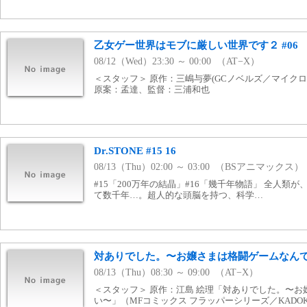
乙女ゲー世界はモブに厳しい世界です２ #06
08/12（Wed）23:30 ～ 00:00 （AT−X）
＜スタッフ＞ 原作：三嶋与夢(GCノベルズ／マイク
原案：孟達、監督：三浦和也
Dr.STONE #15 16
08/13（Thu）02:00 ～ 03:00 （BSアニマックス）
#15「200万年の結晶」#16「幾千年物語」 全人類
て数千年…。超人的な頭脳を持つ、科学…
対ありでした。〜お嬢さまは格闘ゲームなんてし
08/13（Thu）08:30 ～ 09:00 （AT−X）
＜スタッフ＞ 原作：江島 絵理「対ありでした。〜
い〜」（MFコミックス フラッパーシリーズ／KADOK