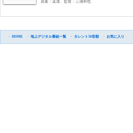
原案：孟達、監督：三浦和也
・
HOME
・
地上デジタル番組一覧
・
タレント50音順
・
お気に入り