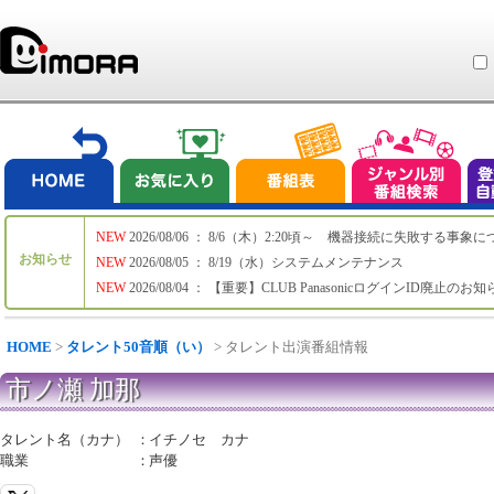
NEW
2026/08/06 ： 8/6（木）2:20頃～ 機器接続に失敗する事象
お知らせ
NEW
2026/08/05 ： 8/19（水）システムメンテナンス
NEW
2026/08/04 ： 【重要】CLUB PanasonicログインID廃止のお
HOME
>
タレント50音順（い）
> タレント出演番組情報
市ノ瀬 加那
タレント名（カナ）
：
イチノセ カナ
職業
：
声優