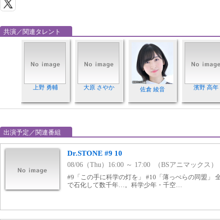
共演／関連タレント
上野 勇輔
大原 さやか
濱野 高年
佐倉 綾音
出演予定／関連番組
Dr.STONE #9 10
08/06（Thu）16:00 ～ 17:00 （BSアニマックス）
#9「この手に科学の灯を」 #10「薄っぺらの同盟」
で石化して数千年…。科学少年・千空…