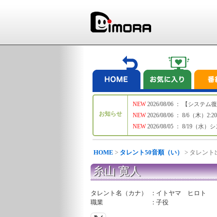
NEW
2026/08/06 ： 【シ
お知らせ
NEW
2026/08/06 ： 8/6
NEW
2026/08/05 ： 8/19
HOME
>
タレント50音順（い）
> タレン
糸山 寛人
タレント名（カナ）
：
イトヤマ ヒロト
職業
：
子役