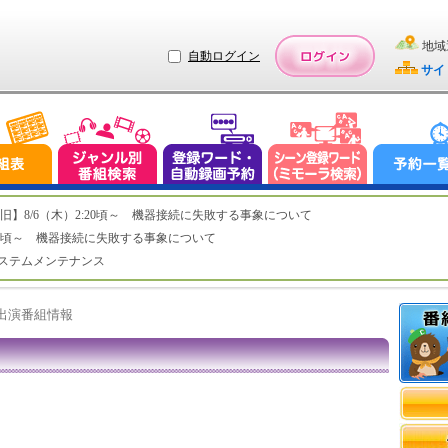
地域
自動ログイン
サイ
ステム復旧】8/6（木）2:20頃～ 機器接続に失敗する事象について
（木）2:20頃～ 機器接続に失敗する事象について
（水）システムメンテナンス
ト出演番組情報