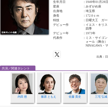
生年月日
：
1949年01月28
星座
：
みずがめ座
出身地
：
埼玉県
身長
：
172.0ｃｍ
特技
：
日曜大工 ガー
デビュー作
：
イエス・キリス
四季
デビュー年
：
1973年
代表作
：
ミス・サイゴン
ォール（舞台）
NINAGAWA
出典：日
共演／関連タレント
内田 慈
篠原 ともえ
佐藤 貴史
三宅 弘城