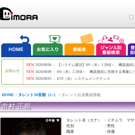
NEW
2026/08/06 ： 【システム復旧】8/6（木）2:20頃～ 機
お知らせ
NEW
2026/08/06 ： 8/6（木）2:20頃～ 機器接続に失敗する事象
NEW
2026/08/05 ： 8/19（水）システムメンテナンス
HOME
>
タレント50音順（い）
> タレント出演番組情報
市村 正親
タレント名（カナ）
：
イチムラ マサ
性別
：
男性
職業
：
俳優