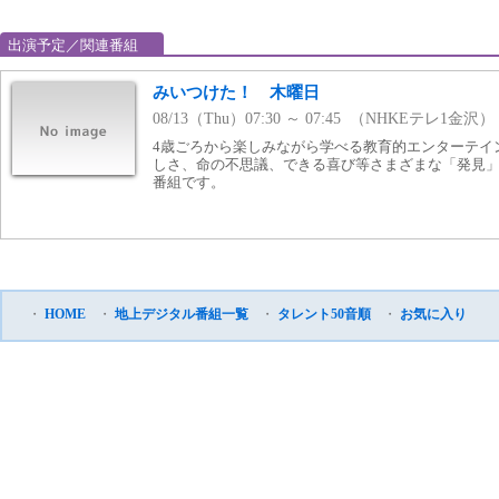
出演予定／関連番組
みいつけた！ 木曜日
08/13（Thu）07:30 ～ 07:45 （NHKEテレ1金沢）
4歳ごろから楽しみながら学べる教育的エンターテイ
しさ、命の不思議、できる喜び等さまざまな「発見
番組です。
・
HOME
・
地上デジタル番組一覧
・
タレント50音順
・
お気に入り