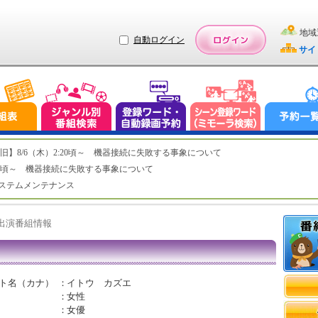
地域
自動ログイン
サイ
ステム復旧】8/6（木）2:20頃～ 機器接続に失敗する事象について
（木）2:20頃～ 機器接続に失敗する事象について
（水）システムメンテナンス
ト出演番組情報
ト名（カナ）
：
イトウ カズエ
：
女性
：
女優