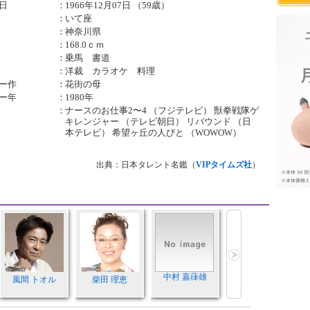
日
：
1966年12月07日 （59歳）
：
いて座
：
神奈川県
：
168.0ｃｍ
：
乗馬 書道
：
洋裁 カラオケ 料理
ー作
：
花街の母
ー年
：
1980年
：
ナースのお仕事2〜4 （フジテレビ） 獣拳戦隊ゲ
キレンジャー （テレビ朝日） リバウンド （日
本テレビ） 希望ヶ丘の人びと （WOWOW）
出典：日本タレント名鑑（
VIPタイムズ社
）
中村 嘉葎雄
風間 トオル
柴田 理恵