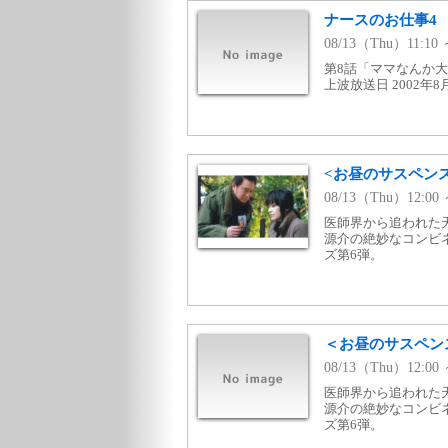
ナースのお仕事4 
08/13（Thu）11:
第8話「ママなんか大
上波放送日 2002年8
<お昼のサスペン
08/13（Thu）12:0
医師界から追われた
源介の絶妙なコンビ
ズ第6弾。
＜お昼のサスペン
08/13（Thu）12:
医師界から追われた
源介の絶妙なコンビ
ズ第6弾。