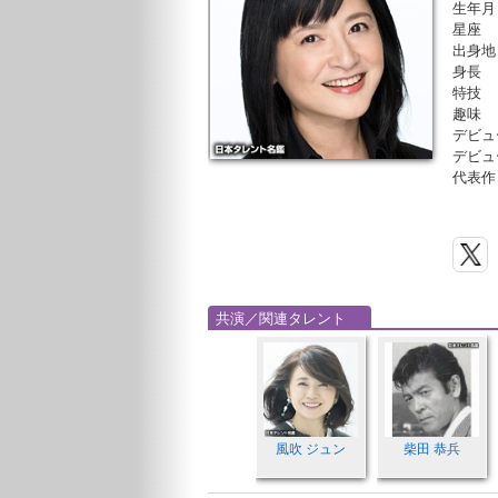
生年月
星座
出身地
身長
特技
趣味
デビュ
デビュ
代表作
共演／関連タレント
風吹 ジュン
柴田 恭兵