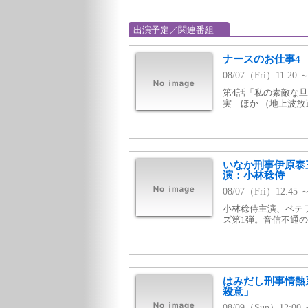
出演予定／関連番組
ナースのお仕事4 
08/07（Fri）11:2
第4話「私の素敵な
実 ほか （地上波放送
いなか刑事伊原泰
演：小林稔侍
08/07（Fri）12:
小林稔侍主演、ベテ
ズ第1弾。音信不通
はみだし刑事情熱
殺意」
08/09（Sun）12:00