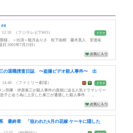
#4
0 ～ 12:10 （フジテレビTWO）
ドラマ
旦那様」 ＜出演＞観月ありさ 松下由樹 藤木直人 安達祐
日 2002年7月23日）
三の退職捜査日誌 〜盗撮ビデオ殺人事件〜 出
45 ～ 14:40 （ファミリー劇場）
ドラマ
ラン刑事・伊原泰三が殺人事件の真相に迫る人気ドラマシリー
の息子と会う為に上京した泰三が遭遇した殺人事件……。
系 最終章 「狙われた6月の花嫁 ケーキに隠した
 ～ 12:55 （BS朝日1）