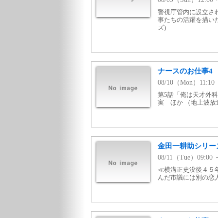
警視庁管内に設立さ
事たちの活躍を描いた
ズ)
ナースのお仕事4 
08/10（Mon）11:
第5話「俺は天才外
実 ほか （地上波放送
金田一耕助シリー
08/11（Tue）09:
≪横溝正史没後４５
んだ市議には別の恋人が