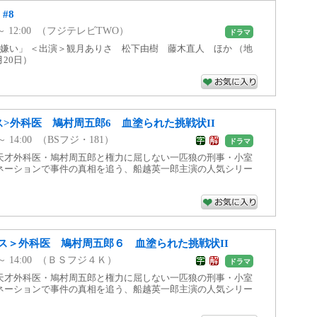
#8
10 ～ 12:00 （フジテレビTWO）
ドラマ
嫌い」 ＜出演＞観月ありさ 松下由樹 藤木直人 ほか （地
月20日）
ス>外科医 鳩村周五郎6 血塗られた挑戦状II
0 ～ 14:00 （BSフジ・181）
ドラマ
天才外科医・鳩村周五郎と権力に屈しない一匹狼の刑事・小室
ネーションで事件の真相を追う、船越英一郎主演の人気シリー
ス＞外科医 鳩村周五郎６ 血塗られた挑戦状II
00 ～ 14:00 （ＢＳフジ４Ｋ）
ドラマ
天才外科医・鳩村周五郎と権力に屈しない一匹狼の刑事・小室
ネーションで事件の真相を追う、船越英一郎主演の人気シリー