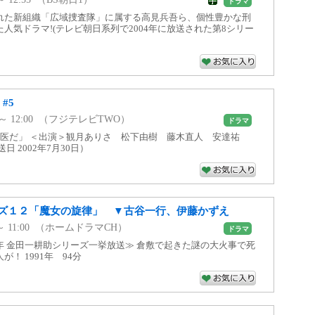
ドラマ
れた新組織「広域捜査隊」に属する高見兵吾ら、個性豊かな刑
人気ドラマ!(テレビ朝日系列で2004年に放送された第8シリー
#5
10 ～ 12:00 （フジテレビTWO）
ドラマ
科医だ」 ＜出演＞観月ありさ 松下由樹 藤木直人 安達祐
日 2002年7月30日）
ズ１２「魔女の旋律」 ▼古谷一行、伊藤かずえ
00 ～ 11:00 （ホームドラマCH）
ドラマ
年 金田一耕助シリーズ一挙放送≫ 倉敷で起きた謎の大火事で死
！ 1991年 94分