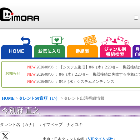
NEW
2026/08/06 ： 【システム復旧】8/6（木）2:20頃～ 機
お知らせ
NEW
2026/08/06 ： 8/6（木）2:20頃～ 機器接続に失敗する事象
NEW
2026/08/05 ： 8/19（水）システムメンテナンス
HOME
>
タレント50音順（い）
> タレント出演番組情報
今別府 直之
タレント名（カナ）
：
イマベップ ナオユキ
出典：日本タレント名鑑（
VIPタイムズ社
）