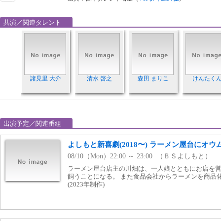
共演／関連タレント
諸見里 大介
清水 啓之
森田 まりこ
けんたく
出演予定／関連番組
よしもと新喜劇(2018〜) ラーメン屋台にオウム
08/10（Mon）22:00 ～ 23:00 （ＢＳよしもと）
ラーメン屋台店主の川畑は、一人娘とともにお店を営
飼うことになる。 また食品会社からラーメンを商品
(2023年制作)