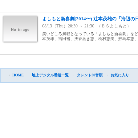
よしもと新喜劇(2014〜) 辻本茂雄の「海辺の
08/13（Thu）20:30 ～ 21:30 （ＢＳよしもと）
笑いどころ満載となっている「よしもと新喜劇」をどう
本茂雄、吉田裕、浅香あき恵、松村恵美、鮫島幸恵、平山昌
・
HOME
・
地上デジタル番組一覧
・
タレント50音順
・
お気に入り