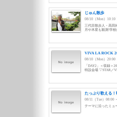
じゅん散歩
08/10（Mon）10:
三代目散歩人・高田
月や木星も観測!学校
VIVA LA RO
08/10（Mon）20:
「DAY2」＜収録＞
特設会場 ▽STAR／V
たっぷり歌える！歌
08/11（Tue）08:00 
テーマに沿ったミュージ