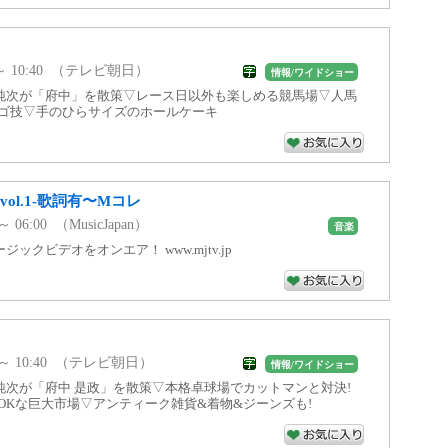
0 ～ 10:40 （テレビ朝日）
情報/ワイドショー
純次が「府中」を散策▽レース日以外も楽しめる競馬場▽人馬
スゴ技▽手のひらサイズのホールケーキ
ol.1-歌詞有〜Mコレ
～ 06:00 （MusicJapan）
音楽
ックビデオをオンエア！ www.mjtv.jp
10 ～ 10:40 （テレビ朝日）
情報/ワイドショー
純次が「府中 是政」を散策▽本格卓球場でカットマンと対決!
OKな巨大市場▽アンティーク雑貨&着物&ジーンズも!