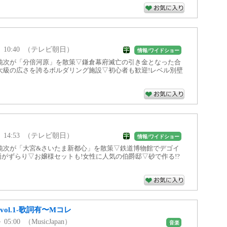
0 ～ 10:40 （テレビ朝日）
情報/ワイドショー
純次が「分倍河原」を散策▽鎌倉幕府滅亡の引き金となった合
大級の広さを誇るボルダリング施設▽初心者も歓迎!レベル別壁
5 ～ 14:53 （テレビ朝日）
情報/ワイドショー
純次が「大宮&さいたま新都心」を散策▽鉄道博物館でデゴイ
がずらり▽お嬢様セットも!女性に人気の伯爵邸▽砂で作る!?
ol.1-歌詞有〜Mコレ
～ 05:00 （MusicJapan）
音楽