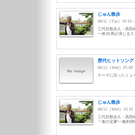
じゅん散歩
08/11（Tue）10:1
三代目散歩人・高田
一体!白馬が演じる
歴代ヒットソング v
08/12（Wed）05:00 
テーマに沿ったミュージ
じゅん散歩
08/12（Wed）10:
三代目散歩人・高田
▽食の宝庫!一般利用