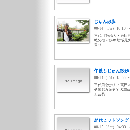
じゅん散歩
08/14（Fri）10:1
三代目散歩人・高田
戦の地▽多摩地域最
登り
午後もじゅん散歩
08/14（Fri）13:5
三代目散歩人・高田
チ運転&歴史的名車両
工芸品
歴代ヒットソング v
08/15（Sat）04:00 