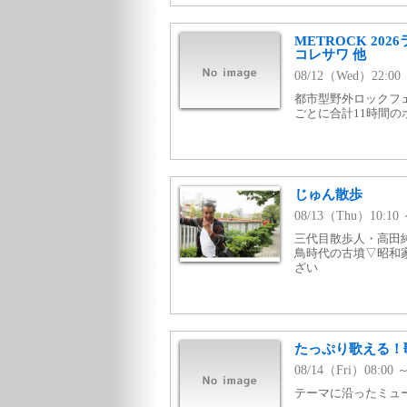
METROCK 2026
コレサワ 他
08/12（Wed）22:0
都市型野外ロックフェ
ごとに合計11時間の
じゅん散歩
08/13（Thu）10:
三代目散歩人・高田
鳥時代の古墳▽昭和
ざい
たっぷり歌える！歌
08/14（Fri）08:00 
テーマに沿ったミュージ