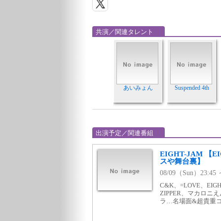
共演／関連タレント
あいみょん
Suspended 4th
出演予定／関連番組
EIGHT-JAM 
スや舞台裏】
08/09（Sun）23:4
C&K、=LOVE、EIG
ZIPPER、マカロ
ラ…名場面&超貴重