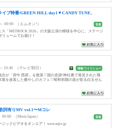
ライブ特番/GREEN HILL day1▼CANDY TUNE、
0 ～ 00:00 （エムオン!）
音楽
ス「METROCK 2026」の大阪公演の模様を中心に、ステージ
ボリュームでお届け！
10 ～ 10:40 （テレビ朝日）
情報/ワイドショー
純次が「府中 西府」を散策▽国の史跡!神社裏で発見された飛
家屋を改装した癒やしのカフェ▽昭和初期の器が彩る白玉ぜん
詞有りMV vol.1〜Mコレ
～ 09:00 （MusicJapan）
音楽
ックビデオをオンエア！ www.mjtv.jp