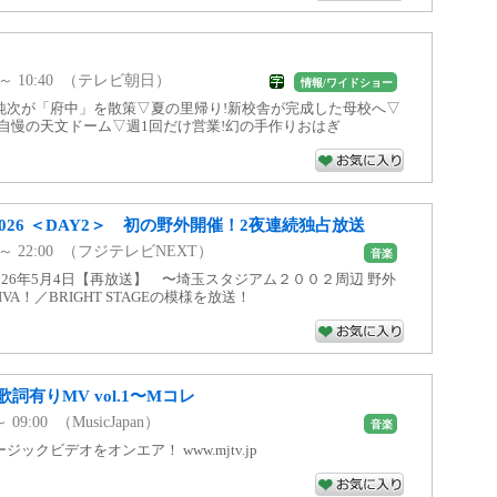
10 ～ 10:40 （テレビ朝日）
情報/ワイドショー
純次が「府中」を散策▽夏の里帰り!新校舎が完成した母校へ▽
自慢の天文ドーム▽週1回だけ営業!幻の手作りおはぎ
CK 2026 ＜DAY2＞ 初の野外開催！2夜連続独占放送
00 ～ 22:00 （フジテレビNEXT）
音楽
2026年5月4日【再放送】 〜埼玉スタジアム２００２周辺 野外
IVA！／BRIGHT STAGEの模様を放送！
詞有りMV vol.1〜Mコレ
～ 09:00 （MusicJapan）
音楽
ックビデオをオンエア！ www.mjtv.jp