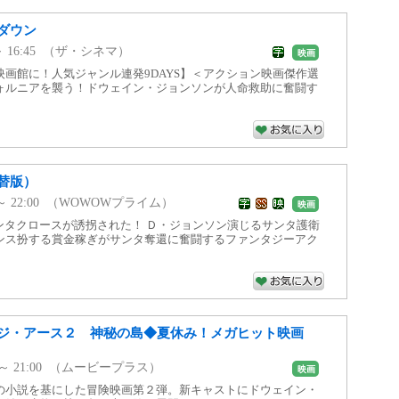
ダウン
0 ～ 16:45 （ザ・シネマ）
映画
画館に！人気ジャンル連発9DAYS】＜アクション映画傑作選
ォルニアを襲う！ドウェイン・ジョンソンが人命救助に奮闘す
替版）
50 ～ 22:00 （WOWOWプライム）
映画
ンタクロースが誘拐された！ Ｄ・ジョンソン演じるサンタ護衛
ンス扮する賞金稼ぎがサンタ奪還に奮闘するファンタジーアク
ジ・アース２ 神秘の島◆夏休み！メガヒット映画
15 ～ 21:00 （ムービープラス）
映画
の小説を基にした冒険映画第２弾。新キャストにドウェイン・