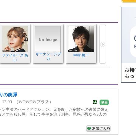
キーナン・シプ
ファイルーズ あ
中村 悠一
カ
い
りの銃弾
5 ～ 12:00 （WOWOWプラス）
映画
ソン主演のハードアクション。兄を殺した宿敵への復讐に燃え
うとする殺し屋、そして事件を追う刑事。思惑が異なる3人の