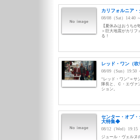
カリフォルニア・
08/08（Sat）14:4
【夏休みはおうちが映
＞巨大地震がカリフ
る！
レッド・ワン（吹
08/09（Sun）19:
“レッド・ワン”＝サ
隊長と、Ｃ・エヴァ
ション。
センター・オブ・
大特集◆
08/12（Wed）19:
ジュール・ヴェルヌ