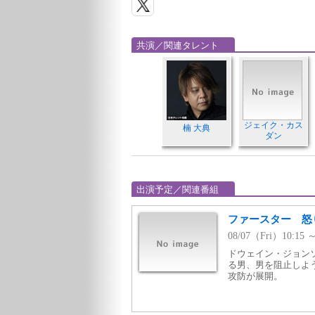
共演／関連タレント
ジェイク・カス
楠 大典
ダン
出演予定／関連番組
ファースター 怒
08/07（Fri）10:1
ドウェイン・ジョン
る男、男を阻止しよ
攻防が展開。