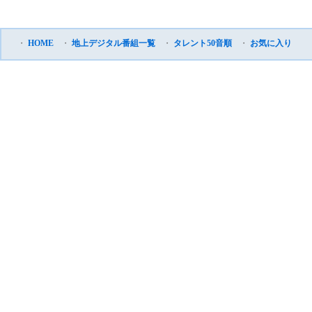
・
HOME
・
地上デジタル番組一覧
・
タレント50音順
・
お気に入り