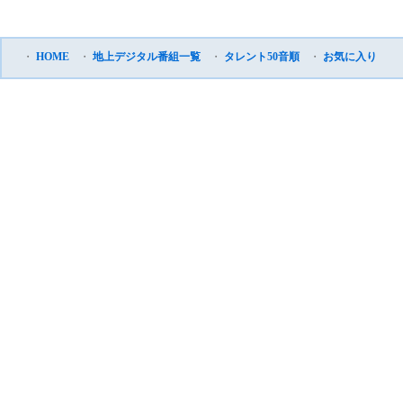
・
HOME
・
地上デジタル番組一覧
・
タレント50音順
・
お気に入り