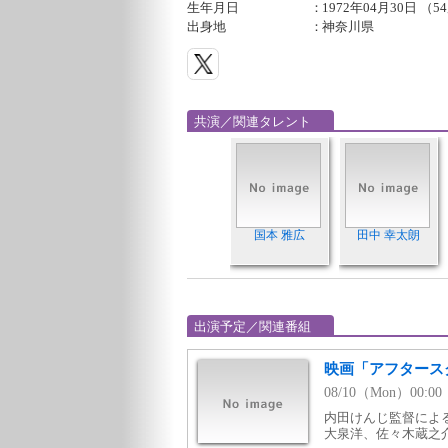
生年月日
：
1972年04月30日 （5
出身地
：
神奈川県
共演／関連タレント
国本 雅広
田中 幸太朗
出演予定／関連番組
映画「アフタース
08/10（Mon）00:
内田けんじ監督によ
大泉洋、佐々木蔵之