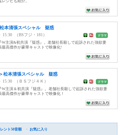
塩レシピも紹介。
>松本清張スペシャル 疑惑
 ～ 15:30 （BSフジ・181）
ドラマ
子W主演&初共演『疑惑』。老舗社長殺しで起訴された強欲妻
張最高傑作が豪華キャストで映像化!
＞松本清張スペシャル 疑惑
00 ～ 15:30 （ＢＳフジ４Ｋ）
ドラマ
子W主演＆初共演『疑惑』。老舗社長殺しで起訴された強欲妻
張最高傑作が豪華キャストで映像化！
レント50音順
・
お気に入り