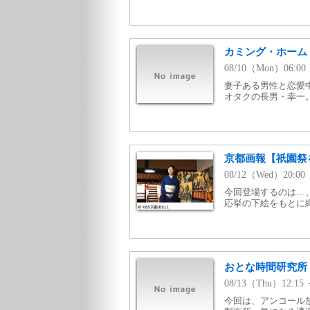
カミング・ホーム #
08/10（Mon）06:
妻子ある男性と恋愛
オタクの長男・幸一
京都画報【祇園祭
08/12（Wed）20:0
今回登場するのは…
応挙の下絵をもとに
おとな時間研究所
08/13（Thu）12:1
今回は、アンコール