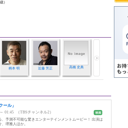
4歳）
高橋 史典
柄本 明
近藤 芳正
クール」
00 ～ 01:45 （TBSチャンネル2）
映画
る、予測不可能な驚きエンターテインメントムービー！ 出演は
介、堺雅人ほか。