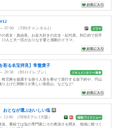
12
00 ～ 07:00 （TBSチャンネル2）
ドラマ
中の長女・真由美。お金大好きの次女・紀代美。利己的で切手
。13人と犬一匹がおりなす愛と感動のドラマ。
を彩る名宝拝見】常盤貴子
0 ～ 20:58 （BS11イレブン）
ドキュメンタリー/教養
、稚児舞を披露する操り人形を乗せて巡行する放下鉾や、円山
織り上げた胴飾りが美しい保昌山、などなど!
 おとなが選ぶおいしい塩
5 ～ 13:00 （NHKEテレ1大阪）
情報/ワイドショー
放送。番組では塩の専門家にその奥深さを聞き、地域に根づく