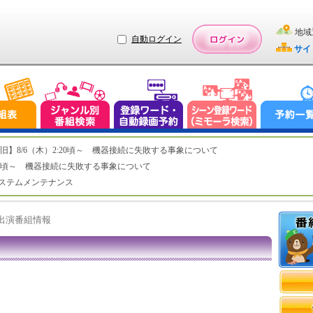
地域
自動ログイン
サイ
ステム復旧】8/6（木）2:20頃～ 機器接続に失敗する事象について
（木）2:20頃～ 機器接続に失敗する事象について
（水）システムメンテナンス
ト出演番組情報