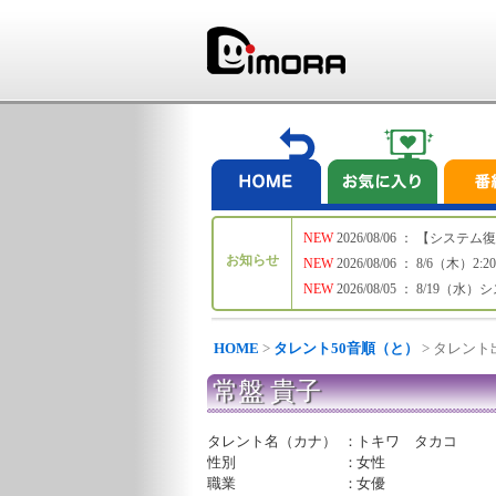
NEW
2026/08/06 ： 【シ
お知らせ
NEW
2026/08/06 ： 8/6
NEW
2026/08/05 ： 8/19
HOME
>
タレント50音順（と）
> タレン
常盤 貴子
タレント名（カナ）
：
トキワ タカコ
性別
：
女性
職業
：
女優