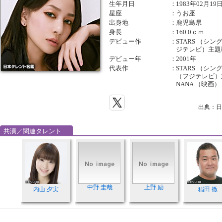
生年月日
：
1983年02月19
星座
：
うお座
出身地
：
鹿児島県
身長
：
160.0ｃｍ
デビュー作
：
STARS （シ
ジテレビ）主題
デビュー年
：
2001年
代表作
：
STARS （シ
（フジテレビ）主
NANA （映画）
出典：日
共演／関連タレント
中野 圭哉
上野 励
内山 夕実
稲田 徹