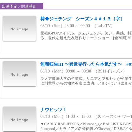
出演予定／関連番組
韓◆ジェチング シーズン４＃１３［字］
08/09（Sun）23:00 ～ 00:00 （LaLaTV）
元祖K-POPアイドル、ジェジュンが、笑い、共感、
る、世代を超えた友達作りトークショー！[全20回]20
無職転生III 〜異世界行ったら本気だす〜 #
08/10（Mon）00:00 ～ 00:30 （BS11イレブン）
ラノア魔法大学の卒業式、リニアとプルセナが卒業
に別世界からの物体召喚に成功、ノルンはアリエル
ナウヒッツ！
08/10（Mon）11:00 ～ 12:00 （スペースシャワー
▼CARLY RAE JEPSEN／Number_i／BALLISTIK BOYZ
flumpool／カラノア／名誉伝説／Chevon／DISH//／ゆず／