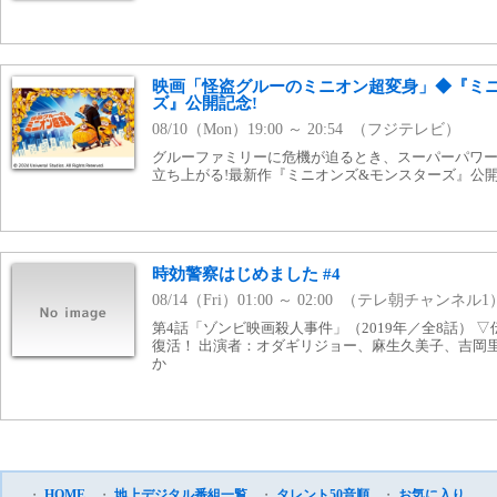
映画「怪盗グルーのミニオン超変身」◆『ミ
ズ』公開記念!
08/10（Mon）19:00 ～ 20:54 （フジテレビ）
グルーファミリーに危機が迫るとき、スーパーパワ
立ち上がる!最新作『ミニオンズ&モンスターズ』公開記
時効警察はじめました #4
08/14（Fri）01:00 ～ 02:00 （テレ朝チャンネル1
第4話「ゾンビ映画殺人事件」（2019年／全8話） 
復活！ 出演者：オダギリジョー、麻生久美子、吉岡
か
・
HOME
・
地上デジタル番組一覧
・
タレント50音順
・
お気に入り