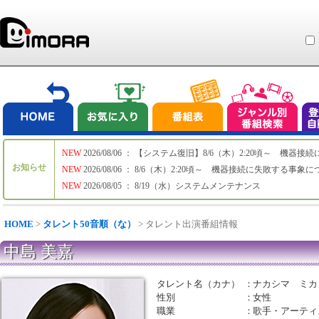
NEW
2026/08/06 ： 【システム復旧】8/6（木）2:20頃～ 機
お知らせ
NEW
2026/08/06 ： 8/6（木）2:20頃～ 機器接続に失敗する事象
NEW
2026/08/05 ： 8/19（水）システムメンテナンス
HOME
>
タレント50音順（な）
> タレント出演番組情報
中島 美嘉
タレント名（カナ）
：
ナカシマ ミカ
性別
：
女性
職業
：
歌手・アーティ