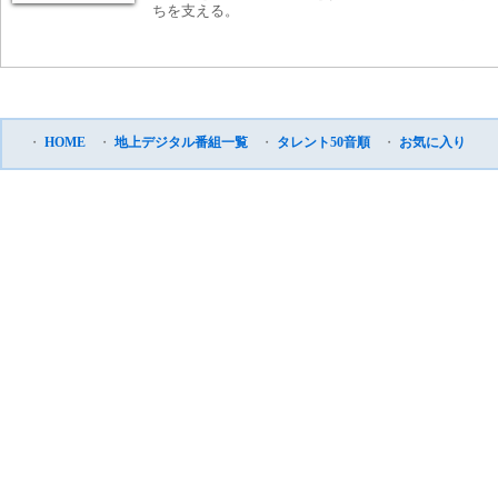
ちを支える。
・
HOME
・
地上デジタル番組一覧
・
タレント50音順
・
お気に入り