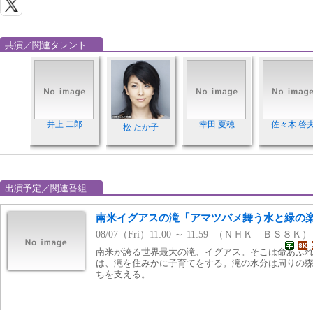
共演／関連タレント
井上 二郎
幸田 夏穂
佐々木 啓
松 たか子
出演予定／関連番組
南米イグアスの滝「アマツバメ舞う水と緑の
08/07（Fri）11:00 ～ 11:59 （ＮＨＫ ＢＳ８Ｋ）
南米が誇る世界最大の滝、イグアス。そこは命あふ
は、滝を住みかに子育てをする。滝の水分は周りの
ちを支える。