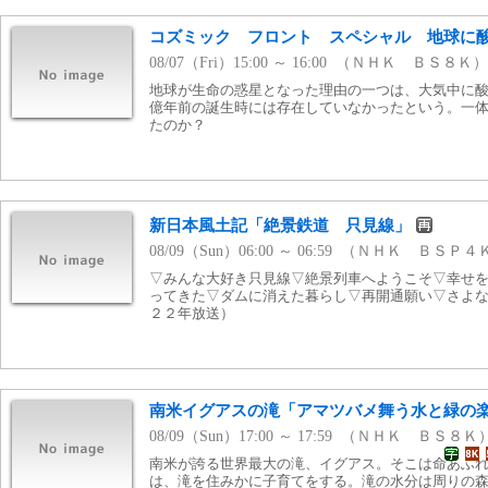
コズミック フロント スペシャル 地球に
08/07（Fri）15:00 ～ 16:00 （ＮＨＫ ＢＳ８Ｋ）
地球が生命の惑星となった理由の一つは、大気中に
億年前の誕生時には存在していなかったという。一
たのか？
新日本風土記「絶景鉄道 只見線」
08/09（Sun）06:00 ～ 06:59 （ＮＨＫ ＢＳＰ
▽みんな大好き只見線▽絶景列車へようこそ▽幸せ
ってきた▽ダムに消えた暮らし▽再開通願い▽さよ
２２年放送）
南米イグアスの滝「アマツバメ舞う水と緑の
08/09（Sun）17:00 ～ 17:59 （ＮＨＫ ＢＳ８Ｋ
南米が誇る世界最大の滝、イグアス。そこは命あふ
は、滝を住みかに子育てをする。滝の水分は周りの