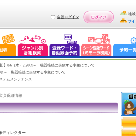
地域
自動ログイン
サイ
ステム復旧】8/6（木）2:20頃～ 機器接続に失敗する事象について
（木）2:20頃～ 機器接続に失敗する事象について
（水）システムメンテナンス
ト出演番組情報
像ディレクター