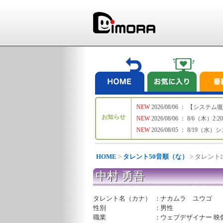
NEW
2026/08/06 ： 【シ
お知らせ
NEW
2026/08/06 ： 8/6
NEW
2026/08/05 ： 8/19
HOME
>
タレント50音順（な）
> タレン
中村 勇吾
タレント名（カナ）
：
ナカムラ ユウゴ
性別
：
男性
職業
：
ウェブデザイナー 映