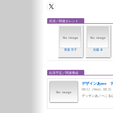
共演／関連タレント
青葉 市子
佐藤 卓
出演予定／関連番組
デザインあneo 
08/12（Wed）08:3
デッサンあ／ぺこる