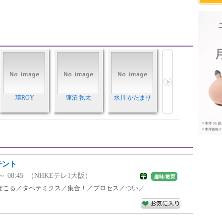
環ROY
蓮沼 執太
水川 かたまり
テント
5 ～ 08:45 （NHKEテレ1大阪）
趣味/教育
ぽこる／タベテミクス／集合！／プロセス／つい／