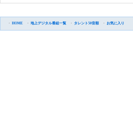
・
HOME
・
地上デジタル番組一覧
・
タレント50音順
・
お気に入り