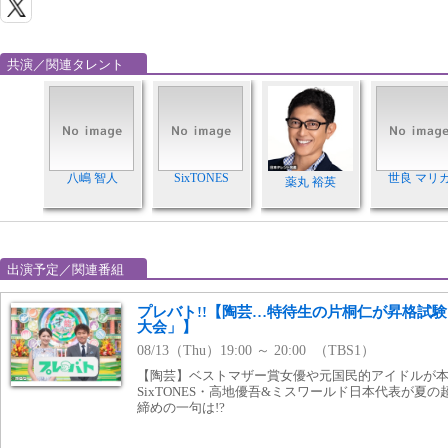
共演／関連タレント
八嶋 智人
SixTONES
世良 マリ
薬丸 裕英
出演予定／関連番組
プレバト!!【陶芸…特待生の片桐仁が昇格試験
大会」】
08/13（Thu）19:00 ～ 20:00 （TBS1）
【陶芸】ベストマザー賞女優や元国民的アイドルが
SixTONES・高地優吾&ミスワールド日本代表が夏
締めの一句は!?