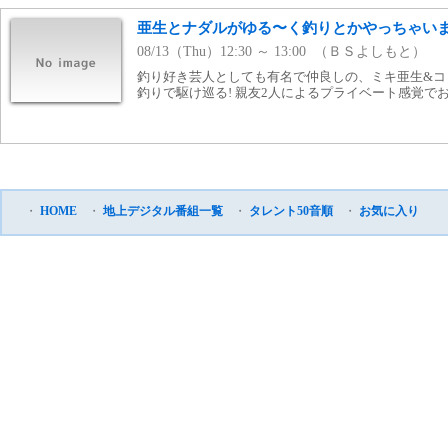
亜生とナダルがゆる〜く釣りとかやっちゃいます
08/13（Thu）12:30 ～ 13:00 （ＢＳよしもと）
釣り好き芸人としても有名で仲良しの、ミキ亜生&コ
釣りで駆け巡る! 親友2人によるプライベート感覚で
・
HOME
・
地上デジタル番組一覧
・
タレント50音順
・
お気に入り