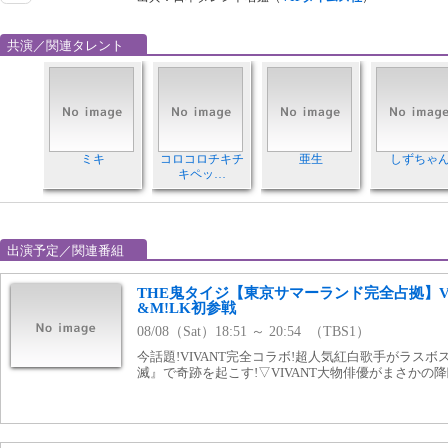
共演／関連タレント
ミキ
コロコロチキチ
亜生
しずちゃ
キペッ…
出演予定／関連番組
THE鬼タイジ【東京サマーランド完全占拠】V
&M!LK初参戦
08/08（Sat）18:51 ～ 20:54 （TBS1）
今話題!VIVANT完全コラボ!超人気紅白歌手がラスボ
滅』で奇跡を起こす!▽VIVANT大物俳優がまさかの降