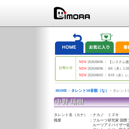
NEW
2026/08/06 ： 【シ
お知らせ
NEW
2026/08/06 ： 8/6
NEW
2026/08/05 ： 8/19
HOME
>
タレント50音順（な）
> タレン
中野 瑞樹
タレント名（カナ）
：
ナカノ ミズキ
職業
：
フルーツ研究家 国際
ルーツアドバイザー協