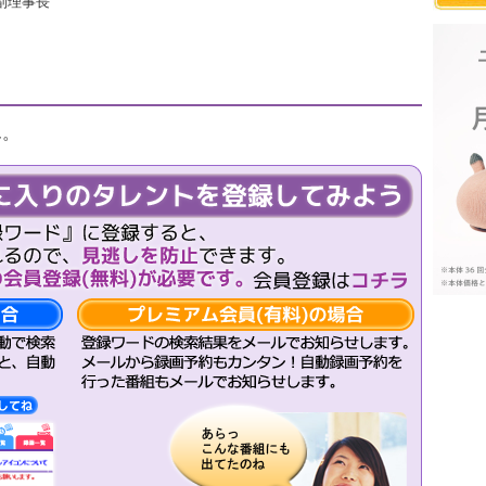
副理事長
ん。