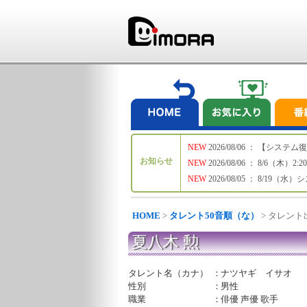
NEW
2026/08/06 ： 【シ
お知らせ
NEW
2026/08/06 ： 8/6
NEW
2026/08/05 ： 8/19
HOME
>
タレント50音順（な）
> タレン
夏八木 勲
タレント名（カナ）
：
ナツヤギ イサオ
性別
：
男性
職業
：
俳優 声優 歌手