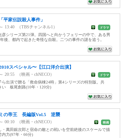
「平家伝説殺人事件」
0 ～ 13:40 （TBSチャンネル1）
ドラマ
光彦シリーズ第21弾。四国へと向かうフェリーの中で、ある男
2年後、都内で起きた奇怪な自殺。二つの事件の謎を追う。
2010スペシャル〜【江口洋介出演】
5 ～ 20:55 （映画・chNECO）
ドラマ
子ら出演で贈る「救命病棟24時」第4シリーズの特別版。共
 板尾創路(10年・120分)
の帝王 長編版Vol.5 逆襲
0 ～ 00:10 （映画・chNECO）
映画
し・萬田銀次郎と宿命の敵との戦いを空前絶後のスケールで描
力(97年・66分)