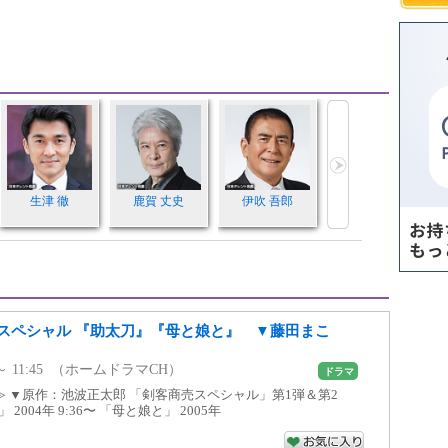
生津 徹
鹿賀 丈史
伊吹 吾郎
スペシャル 『助太刀』『母と娘と』 ▼藤田まこ
30 ～ 11:45 （ホームドラマCH）
ドラマ
 ▼原作：池波正太郎 「剣客商売スペシャル」第1弾＆第2
 2004年 9:36〜 「母と娘と」 2005年