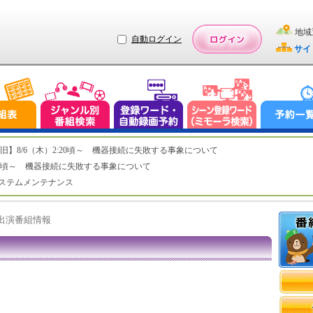
地域
自動ログイン
サイ
ステム復旧】8/6（木）2:20頃～ 機器接続に失敗する事象について
（木）2:20頃～ 機器接続に失敗する事象について
（水）システムメンテナンス
ト出演番組情報