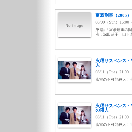
富豪刑事（2005） #
08/09（Sun）16:
第1話「富豪刑事の囮
者：深田恭子、山下真
火曜サスペンス・
人
08/11（Tue）21:00
密室の不可能殺人！
火曜サスペンス・
の殺人
08/11（Tue）21:
密室の不可能殺人！