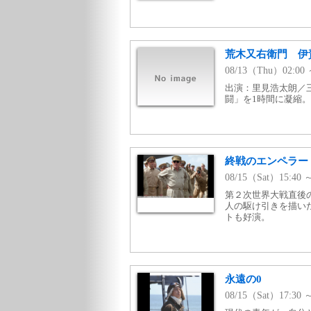
荒木又右衛門 伊
08/13（Thu）02:0
出演：里見浩太朗／
闘」を1時間に凝縮。
終戦のエンペラー
08/15（Sat）15:4
第２次世界大戦直後
人の駆け引きを描い
トも好演。
永遠の0
08/15（Sat）17:3