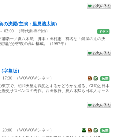
賀の決闘(主演：里見浩太朗)
0 ～ 03:00 （時代劇専門ch）
ドラマ
三浦浩一／夏八木勲 脚本：田村惠 有名な「鍵屋の辻の決
短編だが密度の高い構成。（1997年）
（字幕版）
0 ～ 17:30 （WOWOWシネマ）
映画
の東京で、昭和天皇を戦犯とするかどうかを巡る、GHQと日本
た歴史サスペンスの秀作。西田敏行、夏八木勲ら日本人キャス
0 ～ 20:00 （WOWOWシネマ）
映画