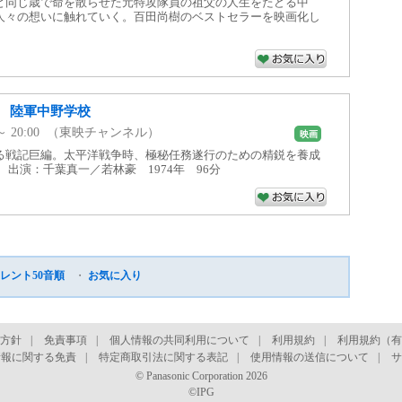
と同じ歳で命を散らせた元特攻隊員の祖父の人生をたどる中
人々の想いに触れていく。百田尚樹のベストセラーを映画化し
 陸軍中野学校
00 ～ 20:00 （東映チャンネル）
映画
る戦記巨編。太平洋戦争時、極秘任務遂行のための精鋭を養成
 出演：千葉真一／若林豪 1974年 96分
レント50音順
・
お気に入り
方針
|
免責事項
|
個人情報の共同利用について
|
利用規約
|
利用規約（有
情報に関する免責
|
特定商取引法に関する表記
|
使用情報の送信について
|
サ
© Panasonic Corporation 2026
©IPG