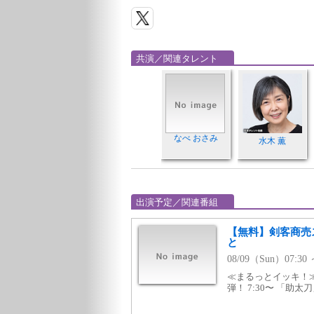
共演／関連タレント
なべ おさみ
水木 薫
出演予定／関連番組
【無料】剣客商売
と
08/09（Sun）07:
≪まるっとイッキ！≫
弾！ 7:30〜 「助太刀」