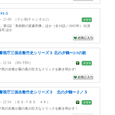
1-5
00 ～ 21:00 （テレ朝チャンネル2）
ドラマ
」第2話「美術館の富豪刑事」ほか（全10話／2005年） 出演
司 ほか
警視庁三係吉敷竹史シリーズ３ 北の夕鶴〜2/3の殺
 ～ 22:54 （BS-TBS）
ドラマ
半死の吉敷が霧の夜の壮大なトリックを解き明かす!
警視庁三係吉敷竹史シリーズ３ 北の夕鶴〜２／３
00 ～ 22:54 （ＢＳ-ＴＢＳ ４Ｋ）
ドラマ
半死の吉敷が霧の夜の壮大なトリックを解き明かす！