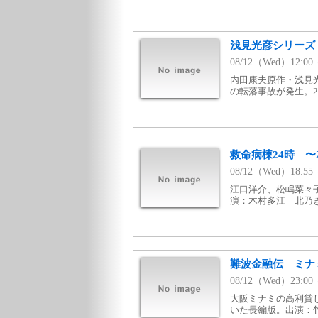
浅見光彦シリーズ
08/12（Wed）12:0
内田康夫原作・浅見
の転落事故が発生。
救命病棟24時 〜
08/12（Wed）18:5
江口洋介、松嶋菜々
演：木村多江 北乃きい
難波金融伝 ミナミ
08/12（Wed）23:0
大阪ミナミの高利貸
いた長編版。出演：竹内