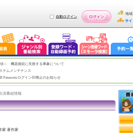
地域
自動ログイン
サイ
（木）2:20頃～ 機器接続に失敗する事象について
（水）システムメンテナンス
LUB PanasonicログインID廃止のお知らせ
ト出演番組情報
作家 著作家