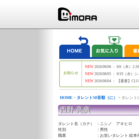
NEW
2026/08/06 ： 8/6
お知らせ
NEW
2026/08/05 ： 8/19
NEW
2026/08/04 ： 【重要】C
HOME
>
タレント50音順（に）
> タレン
西野 亮廣
タレント名（カナ）
：
ニシノ アキヒロ
性別
：
男性
職業
：
お笑いタレント 絵本