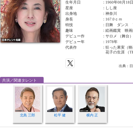
生年月日
：
1960年08月18
星座
：
しし座
出身地
：
神奈川
身長
：
167.0ｃｍ
特技
：
日舞 ダンス 
趣味
：
絵画鑑賞 映画
デビュー作
：
サロメ （舞台
デビュー年
：
1978年
代表作
：
狂った果実（映
花子の生涯 （T
出典：日
共演／関連タレント
北島 三郎
松平 健
横内 正