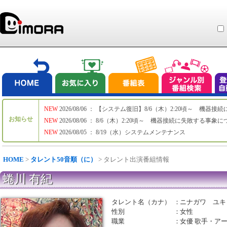
NEW
2026/08/06 ： 【システム復旧】8/6（木）2:20頃～ 機
お知らせ
NEW
2026/08/06 ： 8/6（木）2:20頃～ 機器接続に失敗する事象
NEW
2026/08/05 ： 8/19（水）システムメンテナンス
HOME
>
タレント50音順（に）
> タレント出演番組情報
蜷川 有紀
タレント名（カナ）
：
ニナガワ ユキ
性別
：
女性
職業
：
女優 歌手・ア