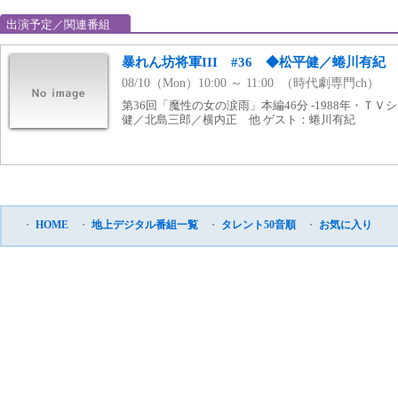
出演予定／関連番組
暴れん坊将軍III #36 ◆松平健／蜷川有紀
08/10（Mon）10:00 ～ 11:00 （時代劇専門ch）
第36回「魔性の女の涙雨」本編46分 -1988年・ＴＶシ
健／北島三郎／横内正 他 ゲスト：蜷川有紀
・
HOME
・
地上デジタル番組一覧
・
タレント50音順
・
お気に入り