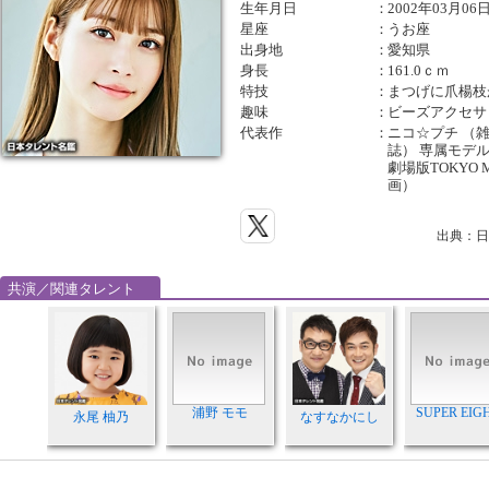
生年月日
：
2002年03月06
星座
：
うお座
出身地
：
愛知県
身長
：
161.0ｃｍ
特技
：
まつげに爪楊枝
趣味
：
ビーズアクセサ
代表作
：
ニコ☆プチ （雑誌
誌） 専属モデル 
劇場版TOKYO
画）
出典：日
共演／関連タレント
浦野 モモ
SUPER EIG
永尾 柚乃
なすなかにし