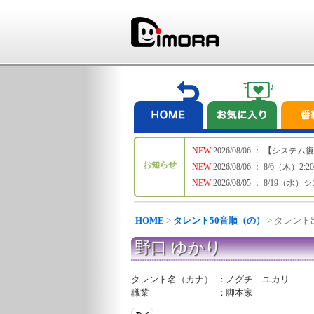
NEW
2026/08/06 ： 【シ
お知らせ
NEW
2026/08/06 ： 8/6
NEW
2026/08/05 ： 8/19
HOME
>
タレント50音順（の）
> タレン
野口 ゆかり
タレント名（カナ）
：
ノグチ ユカリ
職業
：
脚本家