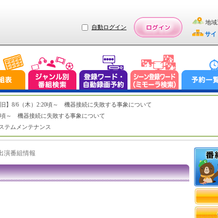
地域
自動ログイン
サイ
ステム復旧】8/6（木）2:20頃～ 機器接続に失敗する事象について
（木）2:20頃～ 機器接続に失敗する事象について
（水）システムメンテナンス
ト出演番組情報