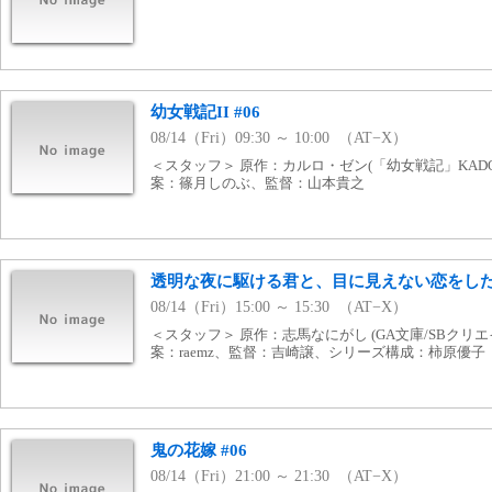
幼女戦記II #06
08/14（Fri）09:30 ～ 10:00 （AT−X）
＜スタッフ＞ 原作：カルロ・ゼン(「幼女戦記」KAD
案：篠月しのぶ、監督：山本貴之
透明な夜に駆ける君と、目に見えない恋をした。
08/14（Fri）15:00 ～ 15:30 （AT−X）
＜スタッフ＞ 原作：志馬なにがし (GA文庫/SBクリ
案：raemz、監督：吉崎譲、シリーズ構成：柿原優子
鬼の花嫁 #06
08/14（Fri）21:00 ～ 21:30 （AT−X）