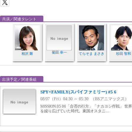
共演／関連タレント
菊田 幸一
相沢 舞
てらそま まさき
杉田 智和
出演予定／関連番組
SPY×FAMILY(スパイファミリー) #5 6
08/07（Fri）04:30 ～ 05:30 （BSアニマックス）
MISSION:05 06「合否の行方」「ナカヨシ作戦」
を繰り広げていた時代。東国オスタニ…