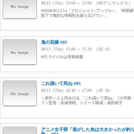
08/13（Thu）12:00 ～ 13:00 （BSアニマックス）
MISSION:13 14「プロジェクト<アップル>」「時
面下で熾烈な情報戦を繰り広げてい…
鬼の花嫁 #05
08/13（Thu）15:00 ～ 15:30 （AT−X）
#05 ライバルは有能秘書
これ描いて死ね #05
08/13（Thu）16:30 ～ 17:00 （AT−X）
＜原作＞とよ田みのる 「これ描いて死ね」（小学館
フ＞監督：赤城博昭、シリーズ構成：福田裕子
アニメ女子部「逃がした魚は大きかったが釣