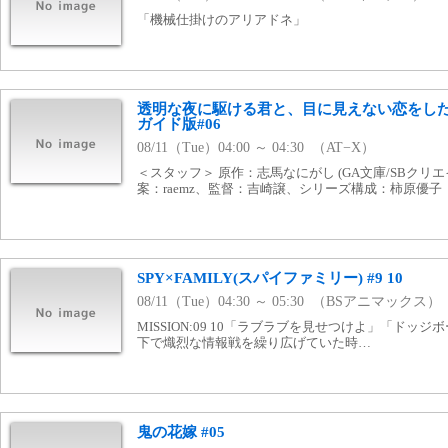
「機械仕掛けのアリアドネ」
透明な夜に駆ける君と、目に見えない恋をした
ガイド版#06
08/11（Tue）04:00 ～ 04:30 （AT−X）
＜スタッフ＞ 原作：志馬なにがし (GA文庫/SBクリ
案：raemz、監督：吉崎譲、シリーズ構成：柿原優子
SPY×FAMILY(スパイファミリー) #9 10
08/11（Tue）04:30 ～ 05:30 （BSアニマックス）
MISSION:09 10「ラブラブを見せつけよ」「ドッ
下で熾烈な情報戦を繰り広げていた時…
鬼の花嫁 #05