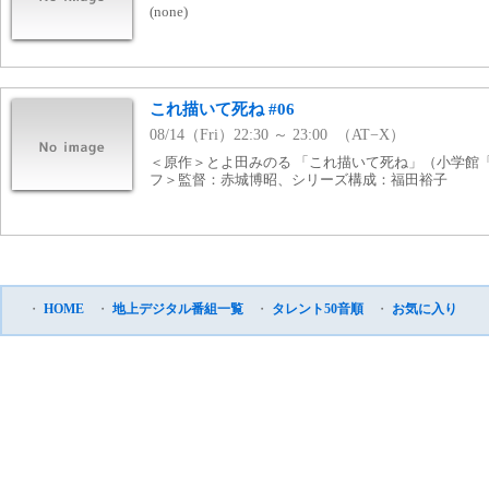
(none)
これ描いて死ね #06
08/14（Fri）22:30 ～ 23:00 （AT−X）
＜原作＞とよ田みのる 「これ描いて死ね」（小学館
フ＞監督：赤城博昭、シリーズ構成：福田裕子
・
HOME
・
地上デジタル番組一覧
・
タレント50音順
・
お気に入り