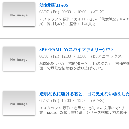
幼女戦記II #05
08/07（Fri）09:30 ～ 10:00 （AT−X）
＜スタッフ＞ 原作：カルロ・ゼン(「幼女戦記」KAD
案：篠月しのぶ、監督：山本貴之
SPY×FAMILY(スパイファミリー) #7 8
08/07（Fri）12:00 ～ 13:00 （BSアニマックス）
MISSION:07 08「標的(ターゲット)の次男」「対
面下で熾烈な情報戦を繰り広げていた…
透明な夜に駆ける君と、目に見えない恋をした。
08/07（Fri）15:00 ～ 15:30 （AT−X）
＜スタッフ＞ 原作：志馬なにがし (GA文庫/SBクリ
案：raemz、監督：吉崎譲、シリーズ構成：柿原優子