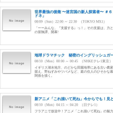
世界最強の後衛 〜迷宮国の新人探索者〜 ＃
ドネ」
08/09（Sun）22:00 ～ 22:30 （TOKYO MX1）
「ーーみんな、『支援する』っ！」その支援は、力
の冒険譚、開幕!
地球ドラマチック 秘密のイングリッシュガ
08/10（Mon）00:00 ～ 00:45 （NHKEテレ1東京）
イギリス湖水地方、のどかな田園地帯にある古い農
据え、野ねずみやツバメなど、庭の住人のひそかな
関係を描く。
新アニメ「これ描いて死ね」今からでも！見
08/10（Mon）04:15 ～ 04:20 （日テレ1）
フラアニで放送中！アニメ「これ描いて死ね」の魅