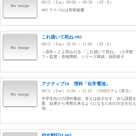
08/11（Tue）09:00 ～ 09:30 （AT−X）
#05 ライバルは有能秘書
これ描いて死ね #05
08/11（Tue）10:30 ～ 11:00 （AT−X）
＜原作＞とよ田みのる 「これ描いて死ね」（小学館
フ＞監督：赤城博昭、シリーズ構成：福田裕子
アクティブ10 理科「化学電池」
08/11（Tue）11:00 ～ 11:10 （NHKEテレ1東京）
中学生向けの理科番組。答えは提示せず、自ら課題
案、結果から考察出来るようになるための方法を伝
池」。
幼女戦記II #05