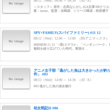
08/12（Wed）09:00 ～ 09:30 （AT−X）
＜スタッフ＞ 原作：志馬なにがし (GA文庫/SBクリ
案：raemz、監督：吉崎譲、シリーズ構成：柿原優子
SPY×FAMILY(スパイファミリー) #11 12
08/12（Wed）12:00 ～ 13:00 （BSアニマックス）
MISSION:11 12「<星(ステラ)>」「ペンギンパー
報戦を繰り広げていた時代。東国オ…
アニメ女子部「逃がした魚は大きかったが釣
件」 #03
08/12（Wed）14:00 ～ 14:30 （AT−X）
#03 逃がした魚の淑女修行
幼女戦記II #06