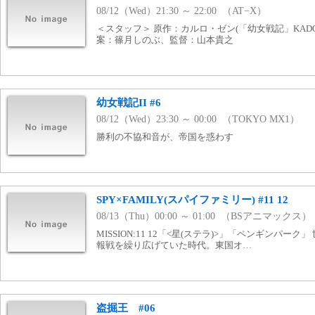
08/12（Wed）21:30 ～ 22:00 （AT−X）
＜スタッフ＞ 原作：カルロ・ゼン(「幼女戦記」KAD
案：篠月しのぶ、監督：山本貴之
幼女戦記II #6
08/12（Wed）23:30 ～ 00:00 （TOKYO MX1）
勝利の不協和音が、帝国を惑わす
SPY×FAMILY(スパイファミリー) #11 12
08/13（Thu）00:00 ～ 01:00 （BSアニマックス）
MISSION:11 12「<星(ステラ)>」「ペンギンパー
報戦を繰り広げていた時代。東国オ…
盗掘王
#06