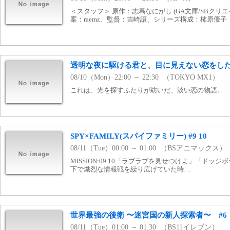
＜スタッフ＞ 原作：志馬なにがし (GA文庫/SBクリ
案：raemz、監督：吉崎譲、シリーズ構成：柿原優子
透明な夜に駆ける君と、目に見えない恋をした。
08/10（Mon）22:00 ～ 22:30 （TOKYO MX1）
これは、光を探すふたりが紡いだ、淡い恋の物語。
SPY×FAMILY(スパイファミリー) #9 10
08/11（Tue）00:00 ～ 01:00 （BSアニマックス）
MISSION:09 10「ラブラブを見せつけよ」「ドッ
下で熾烈な情報戦を繰り広げていた時…
世界最強の後衛 〜迷宮国の新人探索者〜 #6
08/11（Tue）01:00 ～ 01:30 （BS11イレブン）