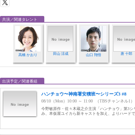
共演／関連タレント
田山 涼成
唐 十郎
高橋 かおり
山口 翔悟
出演予定／関連番組
ハンチョウ〜神南署安積班〜シリーズ3 #8
08/10（Mon）10:00 ～ 11:00 （TBSチャンネル1）
今野敏原作・佐々木蔵之介主演「ハンチョウ」第3シ
み、本仮屋ユイカら新キャストを加え、よりハード