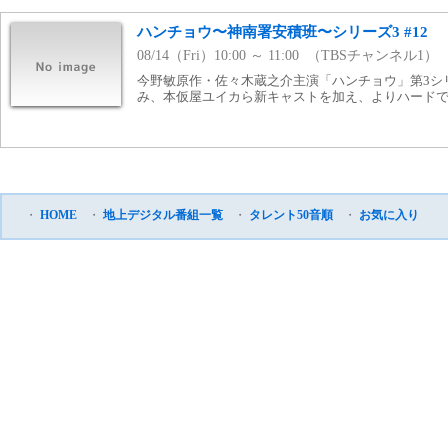
ハンチョウ〜神南署安積班〜シリーズ3 #12
08/14（Fri）10:00 ～ 11:00 （TBSチャンネル1）
今野敏原作・佐々木蔵之介主演「ハンチョウ」第3シ
み、本仮屋ユイカら新キャストを加え、よりハード
・
HOME
・
地上デジタル番組一覧
・
タレント50音順
・
お気に入り