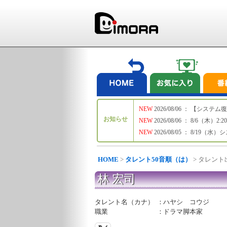
NEW
2026/08/06 ： 【シ
お知らせ
NEW
2026/08/06 ： 8/6
NEW
2026/08/05 ： 8/19
HOME
>
タレント50音順（は）
> タレン
林 宏司
タレント名（カナ）
：
ハヤシ コウジ
職業
：
ドラマ脚本家