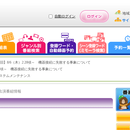
地域
自動ログイン
サイ
ステム復旧】8/6（木）2:20頃～ 機器接続に失敗する事象について
（木）2:20頃～ 機器接続に失敗する事象について
（水）システムメンテナンス
ト出演番組情報