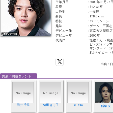
生年月日
：
2000年08月27
星座
：
おとめ座
出身地
：
千葉県
身長
：
178.0ｃｍ
特技
：
バドミントン
趣味
：
ゲーム 三国志
デビュー作
：
東京ガス新宿店
デビュー年
：
2006年
代表作
：
怪物くん （映画
ビ・大河ドラマ
マンジード （
れ2ベイビー （
出典：日
共演／関連タレント
田井 千里
菊屋 きく子
d.l.hiro
稲葉 友