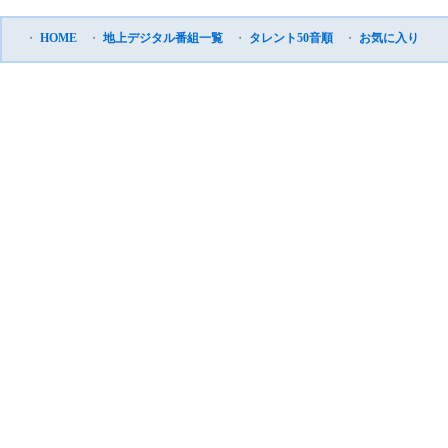
・
HOME
・
地上デジタル番組一覧
・
タレント50音順
・
お気に入り