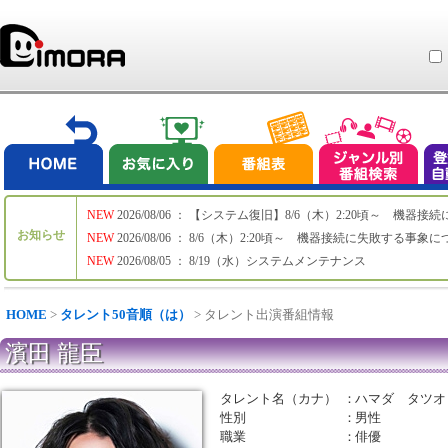
NEW
2026/08/06 ： 【システム復旧】8/6（木）2:20頃～ 機
お知らせ
NEW
2026/08/06 ： 8/6（木）2:20頃～ 機器接続に失敗する事象
NEW
2026/08/05 ： 8/19（水）システムメンテナンス
HOME
>
タレント50音順（は）
> タレント出演番組情報
濱田 龍臣
タレント名（カナ）
：
ハマダ タツオ
性別
：
男性
職業
：
俳優