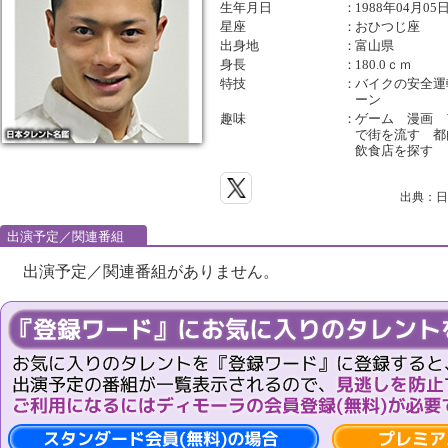
生年月日
：
1988年04月05
星座
：
おひつじ座
出身地
：
富山県
身長
：
180.0ｃｍ
特技
：
バイクの安全運
ーン
趣味
：
ゲーム 漫画 
で街を流す 都
飲食店を探す
出典：日
出演予定／関連番組
出演予定／関連番組がありません。