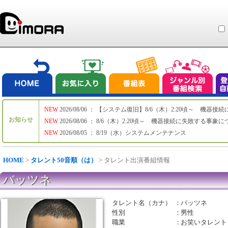
NEW
2026/08/06 ： 【システム復旧】8/6（木）2:20頃～ 機
お知らせ
NEW
2026/08/06 ： 8/6（木）2:20頃～ 機器接続に失敗する事象
NEW
2026/08/05 ： 8/19（水）システムメンテナンス
HOME
>
タレント50音順（は）
> タレント出演番組情報
バッツネ
タレント名（カナ）
：
バッツネ
性別
：
男性
職業
：
お笑いタレント