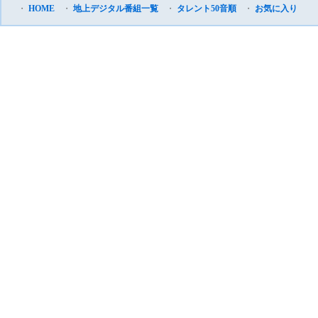
・
HOME
・
地上デジタル番組一覧
・
タレント50音順
・
お気に入り