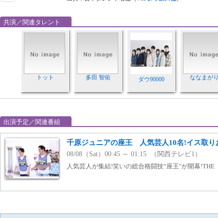
共演／関連タレント
トット
多田 智佑
ななまが
ダウ90000
出演予定／関連番組
千原ジュニアの座王 人気芸人10名!イス取
08/08（Sat）00:45 ～ 01:15 （関西テレビ1）
人気芸人が集結!笑いの総合格闘技“座王"が開幕!THE 