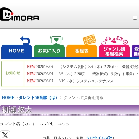
NEW
2026/08/06 ： 【システム復旧】8/6（木）2:20頃～ 機
お知らせ
NEW
2026/08/06 ： 8/6（木）2:20頃～ 機器接続に失敗する事象
NEW
2026/08/05 ： 8/19（水）システムメンテナンス
HOME
>
タレント50音順（は）
> タレント出演番組情報
初瀬 悠太
タレント名（カナ）
：
ハツセ ユウタ
出典：日本タレント名鑑（
VIPタイムズ社
）