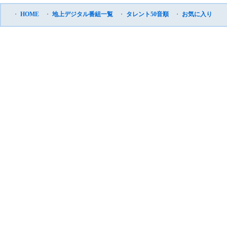
・
HOME
・
地上デジタル番組一覧
・
タレント50音順
・
お気に入り