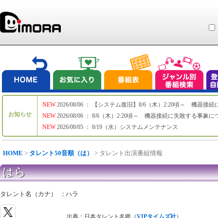
NEW
2026/08/06 ： 【システム復旧】8/6（木）2:20頃～ 機
お知らせ
NEW
2026/08/06 ： 8/6（木）2:20頃～ 機器接続に失敗する事象
NEW
2026/08/05 ： 8/19（水）システムメンテナンス
HOME
>
タレント50音順（は）
> タレント出演番組情報
はら
タレント名（カナ）
：
ハラ
出典：日本タレント名鑑（
VIPタイムズ社
）