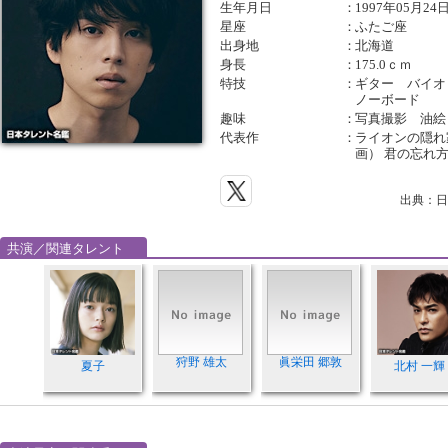
生年月日
：
1997年05月24
星座
：
ふたご座
出身地
：
北海道
身長
：
175.0ｃｍ
特技
：
ギター バイオ
ノーボード
趣味
：
写真撮影 油絵
代表作
：
ライオンの隠れ家
画） 君の忘れ方
出典：日
共演／関連タレント
狩野 雄太
眞栄田 郷敦
夏子
北村 一輝