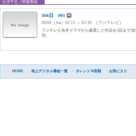
出演予定／関連番組
366日 #01
08/08（Sat）02:15 ～ 03:30 （フジテレビ）
フジテレビ名作ドラマから厳選した作品を3話まで!続き
信。
・
HOME
・
地上デジタル番組一覧
・
タレント50音順
・
お気に入り