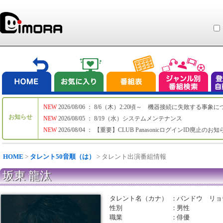
NEW
2026/08/06 ： 8/6（木）2:20頃～ 機器接続に失敗する事象
お知らせ
NEW
2026/08/05 ： 8/19（水）システムメンテナンス
NEW
2026/08/04 ： 【重要】CLUB PanasonicログインID廃止のお
HOME
>
タレント50音順（は）
> タレント出演番組情報
坂東 龍汰
タレント名（カナ）
：
バンドウ リョ
性別
：
男性
職業
：
俳優