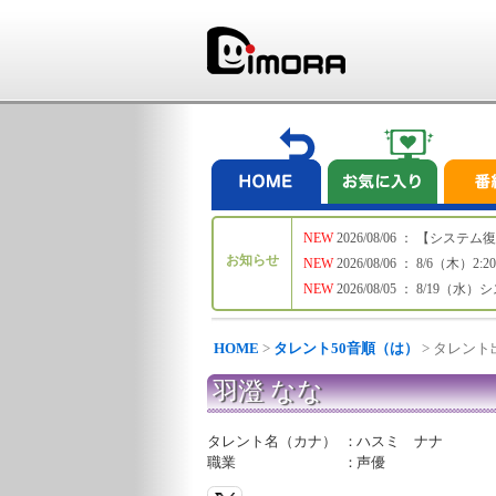
NEW
2026/08/06 ： 【シ
お知らせ
NEW
2026/08/06 ： 8/6
NEW
2026/08/05 ： 8/19
HOME
>
タレント50音順（は）
> タレン
羽澄 なな
タレント名（カナ）
：
ハスミ ナナ
職業
：
声優