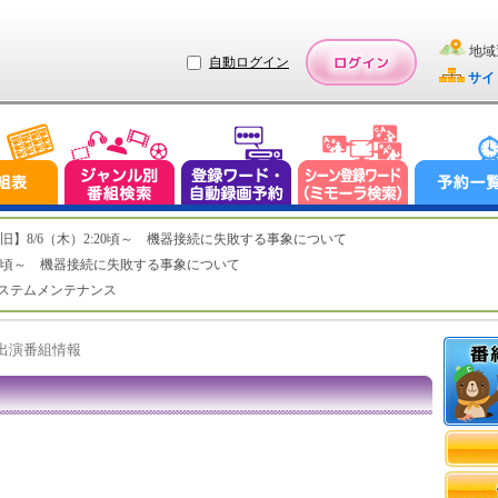
地域
自動ログイン
サイ
ステム復旧】8/6（木）2:20頃～ 機器接続に失敗する事象について
（木）2:20頃～ 機器接続に失敗する事象について
（水）システムメンテナンス
ト出演番組情報