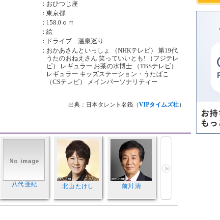
：
おひつじ座
：
東京都
：
158.0ｃｍ
：
絵
：
ドライブ 温泉巡り
：
おかあさんといっしょ （NHKテレビ） 第19代
うたのおねえさん 笑っていいとも! （フジテレ
ビ） レギュラー お茶の水博士 （TBSテレビ）
レギュラー キッズステーション・うたばこ
（CSテレビ） メインパーソナリティー
出典：日本タレント名鑑（
VIPタイムズ社
）
八代 亜紀
北山 たけし
前川 清