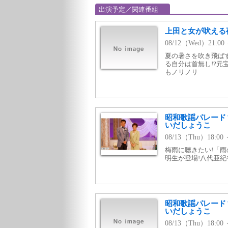
出演予定／関連番組
上田と女が吠える夜
08/12（Wed）21:0
夏の暑さを吹き飛ば
る自分は首無し!?
もノリノリ
昭和歌謡パレード
いだしょうこ
08/13（Thu）18:0
梅雨に聴きたい!「
明生が登場!八代亜
昭和歌謡パレード
いだしょうこ
08/13（Thu）18: