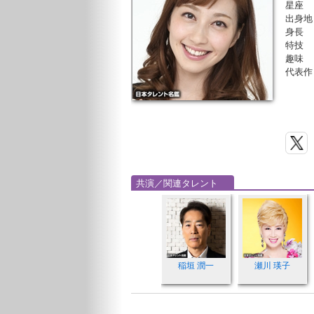
星座
出身地
身長
特技
趣味
代表作
共演／関連タレント
稲垣 潤一
瀬川 瑛子