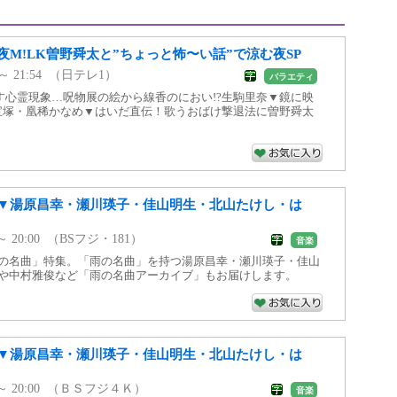
M!LK曽野舜太と”ちょっと怖〜い話”で涼む夜SP
0 ～ 21:54 （日テレ1）
バラエティ
す心霊現象…呪物展の絵から線香のにおい!?生駒里奈▼鏡に映
元宝塚・凰稀かなめ▼はいだ直伝！歌うおばけ撃退法に曽野舜太
▼湯原昌幸・瀬川瑛子・佳山明生・北山たけし・は
0 ～ 20:00 （BSフジ・181）
音楽
雨の名曲」特集。「雨の名曲」を持つ湯原昌幸・瀬川瑛子・佳山
紀や中村雅俊など「雨の名曲アーカイブ」もお届けします。
▼湯原昌幸・瀬川瑛子・佳山明生・北山たけし・は
00 ～ 20:00 （ＢＳフジ４Ｋ）
音楽