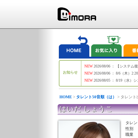
NEW
2026/08/06 ： 【シ
お知らせ
NEW
2026/08/06 ： 8/6
NEW
2026/08/05 ： 8/19
HOME
>
タレント50音順（は）
> タレン
はいだ しょうこ
タレン
性別
職業