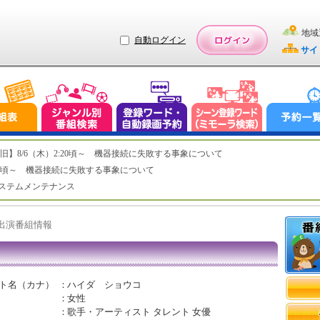
地域
自動ログイン
サイ
ステム復旧】8/6（木）2:20頃～ 機器接続に失敗する事象について
（木）2:20頃～ 機器接続に失敗する事象について
（水）システムメンテナンス
ト出演番組情報
ト名（カナ）
：
ハイダ ショウコ
：
女性
：
歌手・アーティスト タレント 女優