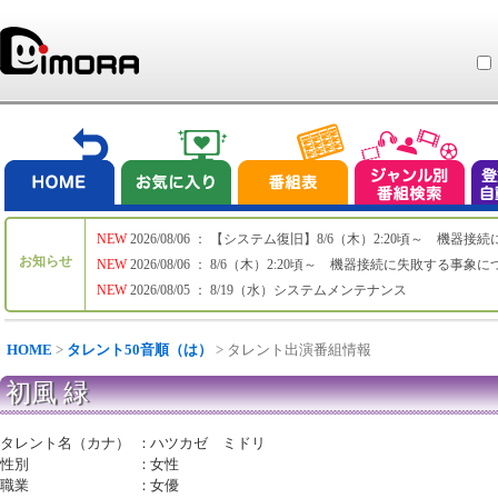
NEW
2026/08/06 ： 【システム復旧】8/6（木）2:20頃～ 機
お知らせ
NEW
2026/08/06 ： 8/6（木）2:20頃～ 機器接続に失敗する事象
NEW
2026/08/05 ： 8/19（水）システムメンテナンス
HOME
>
タレント50音順（は）
> タレント出演番組情報
初風 緑
タレント名（カナ）
：
ハツカゼ ミドリ
性別
：
女性
職業
：
女優