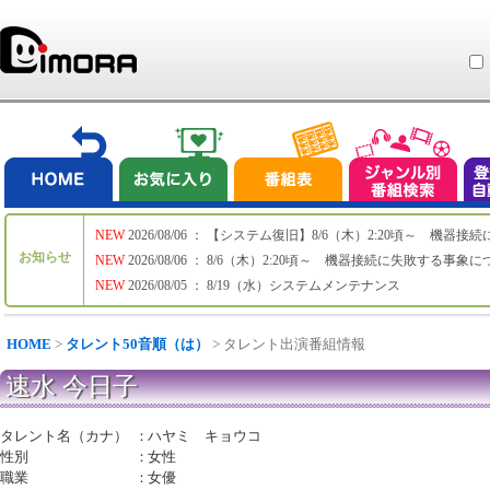
NEW
2026/08/06 ： 【システム復旧】8/6（木）2:20頃～ 機
お知らせ
NEW
2026/08/06 ： 8/6（木）2:20頃～ 機器接続に失敗する事象
NEW
2026/08/05 ： 8/19（水）システムメンテナンス
HOME
>
タレント50音順（は）
> タレント出演番組情報
速水 今日子
タレント名（カナ）
：
ハヤミ キョウコ
性別
：
女性
職業
：
女優