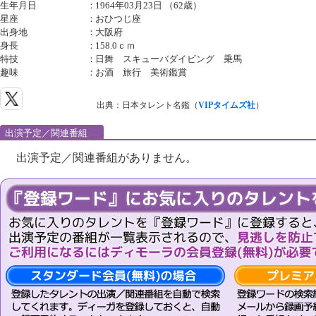
生年月日
：
1964年03月23日 （62歳）
星座
：
おひつじ座
出身地
：
大阪府
身長
：
158.0ｃｍ
特技
：
日舞 スキューバダイビング 乗馬
趣味
：
お酒 旅行 美術鑑賞
出典：日本タレント名鑑（
VIPタイムズ社
）
出演予定／関連番組
出演予定／関連番組がありません。