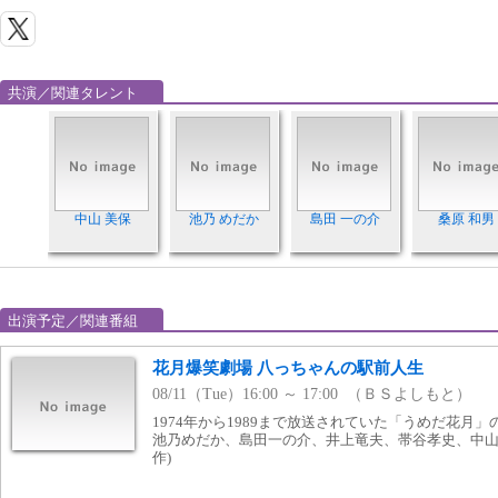
共演／関連タレント
中山 美保
池乃 めだか
島田 一の介
桑原 和男
出演予定／関連番組
花月爆笑劇場 八っちゃんの駅前人生
08/11（Tue）16:00 ～ 17:00 （ＢＳよしもと）
1974年から1989まで放送されていた「うめだ花月」
池乃めだか、島田一の介、井上竜夫、帯谷孝史、中山美保
作)