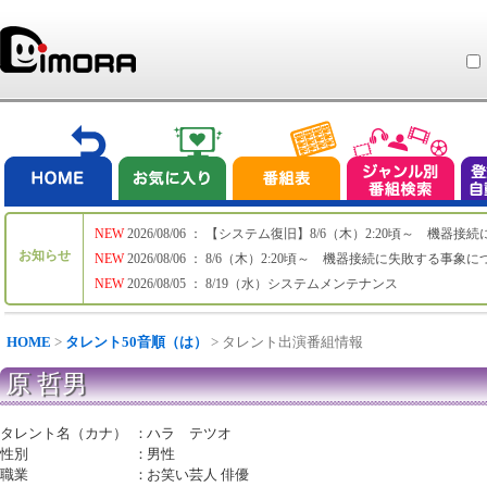
NEW
2026/08/06 ： 【システム復旧】8/6（木）2:20頃～ 機
お知らせ
NEW
2026/08/06 ： 8/6（木）2:20頃～ 機器接続に失敗する事象
NEW
2026/08/05 ： 8/19（水）システムメンテナンス
HOME
>
タレント50音順（は）
> タレント出演番組情報
原 哲男
タレント名（カナ）
：
ハラ テツオ
性別
：
男性
職業
：
お笑い芸人 俳優