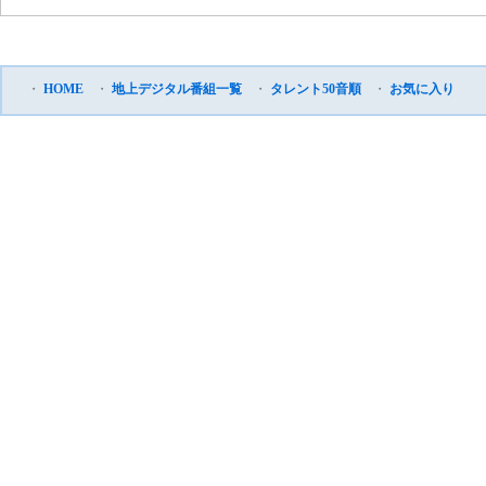
・
HOME
・
地上デジタル番組一覧
・
タレント50音順
・
お気に入り