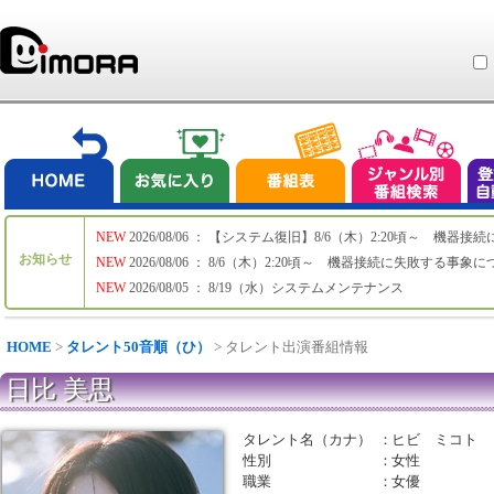
NEW
2026/08/06 ： 【システム復旧】8/6（木）2:20頃～ 機
お知らせ
NEW
2026/08/06 ： 8/6（木）2:20頃～ 機器接続に失敗する事象
NEW
2026/08/05 ： 8/19（水）システムメンテナンス
HOME
>
タレント50音順（ひ）
> タレント出演番組情報
日比 美思
タレント名（カナ）
：
ヒビ ミコト
性別
：
女性
職業
：
女優