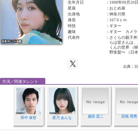
生年月日
：
1998年09月20
星座
：
おとめ座
出身地
：
神奈川県
身長
：
167.0ｃｍ
特技
：
ギター
趣味
：
ギター カメラ
代表作
：
さくらの親子丼2
らは皆さんは、
くんの世界 （
野朱梨〜 （日
出典：日
共演／関連タレント
廣田 晃二
田熊 理秀
田中 偉登
星乃 あんな