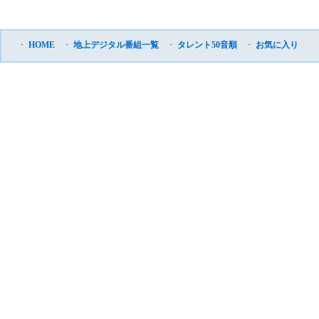
・
HOME
・
地上デジタル番組一覧
・
タレント50音順
・
お気に入り