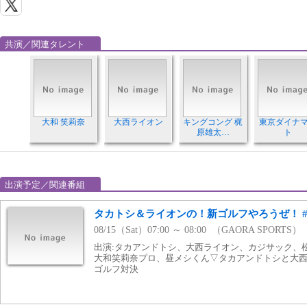
共演／関連タレント
大和 笑莉奈
大西ライオン
キングコング 梶
東京ダイナ
原雄太…
ト
出演予定／関連番組
タカトシ＆ライオンの！新ゴルフやろうぜ！ #
08/15（Sat）07:00 ～ 08:00 （GAORA SPORTS）
出演:タカアンドトシ、大西ライオン、カジサック、松
大和笑莉奈プロ、昼メシくん▽タカアンドトシと大
ゴルフ対決