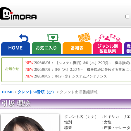
NEW
2026/08/06 ： 【システム復旧】8/6（木）2:20頃～ 機
お知らせ
NEW
2026/08/06 ： 8/6（木）2:20頃～ 機器接続に失敗する事象
NEW
2026/08/05 ： 8/19（水）システムメンテナンス
HOME
>
タレント50音順（ひ）
> タレント出演番組情報
引坂 理絵
タレント名（カナ）
：
ヒキサカ リエ
性別
：
女性
職業
：
声優・ナレータ