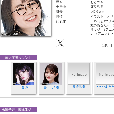
星座
：
おとめ座
出身地
：
鹿児島県
身長
：
146.0ｃｍ
特技
：
イラスト オリ
代表作
：
HUGっと!プリ
滅のあなたへ 
リマジ! （アニ
ン （アニメ） 
出典：日
共演／関連タレント
種崎 敦美
あきやま た
中島 愛
田中 ちえ美
出演予定／関連番組