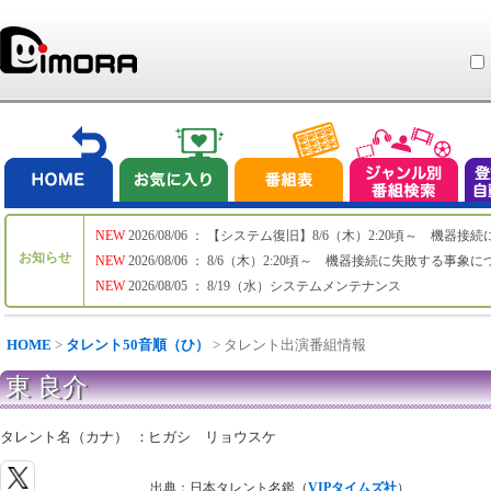
NEW
2026/08/06 ： 【システム復旧】8/6（木）2:20頃～ 機
お知らせ
NEW
2026/08/06 ： 8/6（木）2:20頃～ 機器接続に失敗する事象
NEW
2026/08/05 ： 8/19（水）システムメンテナンス
HOME
>
タレント50音順（ひ）
> タレント出演番組情報
東 良介
タレント名（カナ）
：
ヒガシ リョウスケ
出典：日本タレント名鑑（
VIPタイムズ社
）