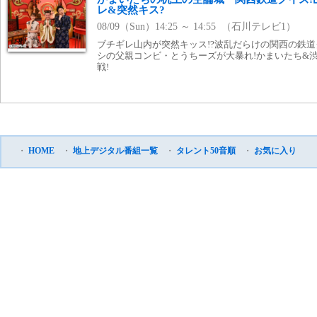
レ&突然キス?
08/09（Sun）14:25 ～ 14:55 （石川テレビ1）
ブチギレ山内が突然キッス!?波乱だらけの関西の鉄道
シの父親コンビ・とうちーズが大暴れ!かまいたち&
戦!
・
HOME
・
地上デジタル番組一覧
・
タレント50音順
・
お気に入り