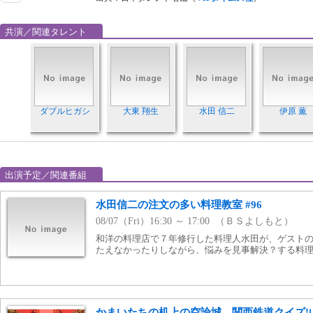
共演／関連タレント
ダブルヒガシ
大東 翔生
水田 信二
伊原 薫
出演予定／関連番組
水田信二の注文の多い料理教室 #96
08/07（Fri）16:30 ～ 17:00 （ＢＳよしもと）
和洋の料理店で７年修行した料理人水田が、ゲスト
たえなかったりしながら、悩みを見事解決？する料
かまいたちの机上の空論城 関西鉄道クイズ!