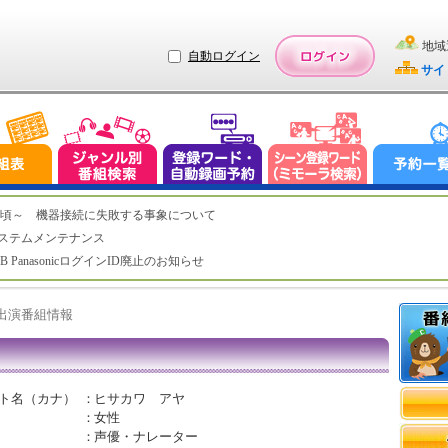
地域
自動ログイン
サイ
（木）2:20頃～ 機器接続に失敗する事象について
（水）システムメンテナンス
LUB PanasonicログインID廃止のお知らせ
ト出演番組情報
ト名（カナ）
：
ヒサカワ アヤ
：
女性
：
声優・ナレーター