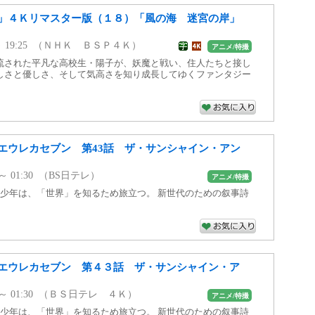
」４Ｋリマスター版（１８）「風の海 迷宮の岸」
00 ～ 19:25 （ＮＨＫ ＢＳＰ４Ｋ）
アニメ/特撮
流された平凡な高校生・陽子が、妖魔と戦い、住人たちと接し
しさと優しさ、そして気高さを知り成長してゆくファンタジー
エウレカセブン 第43話 ザ・サンシャイン・アン
0 ～ 01:30 （BS日テレ）
アニメ/特撮
た少年は、「世界」を知るため旅立つ。 新世代のための叙事詩
エウレカセブン 第４３話 ザ・サンシャイン・ア
00 ～ 01:30 （ＢＳ日テレ ４Ｋ）
アニメ/特撮
た少年は、「世界」を知るため旅立つ。 新世代のための叙事詩