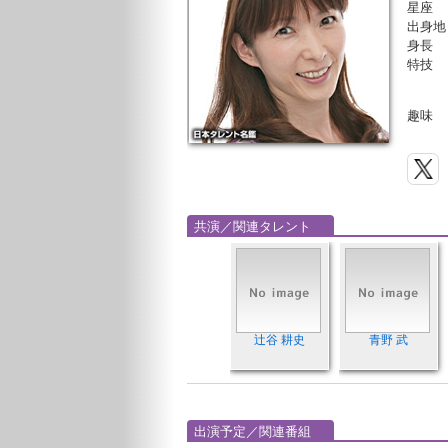
星座
出身地
身長
特技
趣味
共演／関連タレント
辻谷 耕史
青野 武
出演予定／関連番組