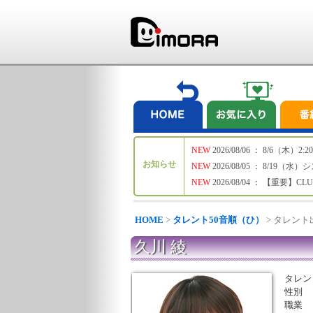
NEW
2026/08/06 ： 8/6
お知らせ
NEW
2026/08/05 ： 8/19
NEW
2026/08/04 ： 【重要】C
HOME
>
タレント50音順（ひ）
> タレン
久川 綾
タレン
性別
職業