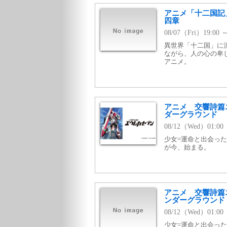
アニメ「十二国記
四章
08/07（Fri）19:
異世界「十二国」に
ながら、人の心の卑
アニメ。
アニメ 交響詩篇
ダーグラウンド
08/12（Wed）01:0
少女=運命と出会っ
が今、始まる。
アニメ 交響詩篇
ンダーグラウンド
08/12（Wed）01:
少女=運命と出会っ