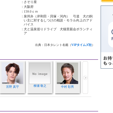
：
さそり座
：
大阪府
：
159.0ｃｍ
：
泉州弁（岸和田・貝塚・河内） 弓道 犬の飼
い主に対するしつけの相談・モラル向上のアド
バイス
：
犬と温泉巡りドライブ 犬猫里親会ボランティ
ア
出典：日本タレント名鑑（
VIPタイムズ社
）
柳瀬 敬之
宮野 真守
中村 彰男