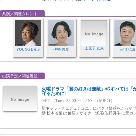
共演／関連タレント
上原子 友康
YOUNG DAIS
伊勢 志摩
三宅 弘城
出演予定／関連番組
火曜ドラマ「君の好きは無敵」#5すべては「
守るために!
08/11（Tue）22:00 ～ 22:57 （MRO1）
新キャラ・チュチュチュエラにパクリ疑惑をふっかけ
壁(松本若菜)と偏屈デザイナー瀬尾(佐野勇斗)に元カ