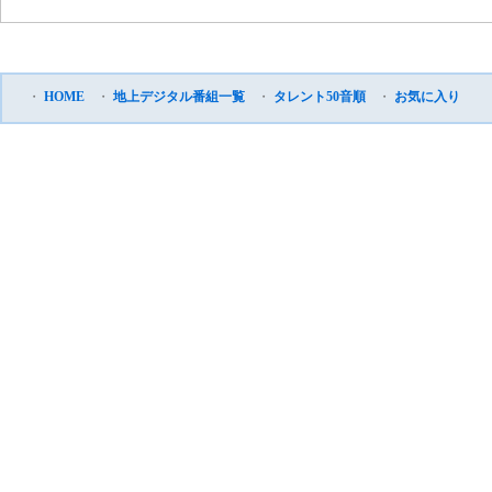
・
HOME
・
地上デジタル番組一覧
・
タレント50音順
・
お気に入り