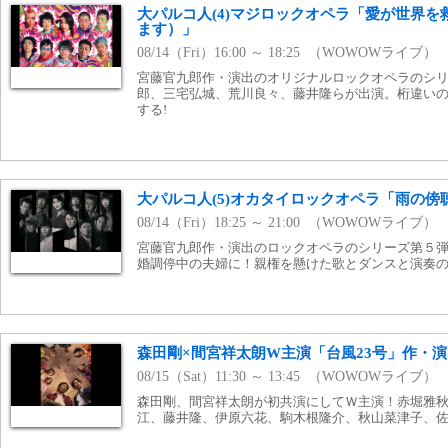
大パルコ人(4)マジロックオペラ「愛が世界
ます）」
08/14（Fri）16:00 ～ 18:25 （WOWOWライブ）
宮藤官九郎作・演出のオリジナルロックオペラのシ
郎、三宅弘城、荒川良々、藤井隆らが出演。桁違い
する!
大パルコ人(5)オカタイロックオペラ「雨の
08/14（Fri）18:25 ～ 21:00 （WOWOWライブ）
宮藤官九郎作・演出のロックオペラのシリーズ第５
婚調停中の夫婦に！親権を懸けた歌とダンスと演奏の
森田剛×間宮祥太朗W主演「台風23号」作・演
08/15（Sat）11:30 ～ 13:45 （WOWOWライブ）
森田剛、間宮祥太朗が初共演にしてＷ主演！赤堀雅
江、藤井隆、伊原六花、駒木根隆介、秋山菜津子、佐