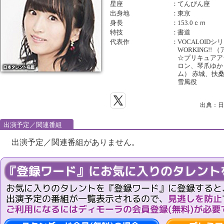
星座
：
てんびん座
出身地
：
東京
身長
：
153.0ｃｍ
特技
：
書道
代表作
：
VOCALOID
WORKING!!
☆プリキュアア
ロン、琴爪ゆか
ム） 赤城、扶
雪風役
出典：日
出演予定／関連番組
出演予定／関連番組がありません。