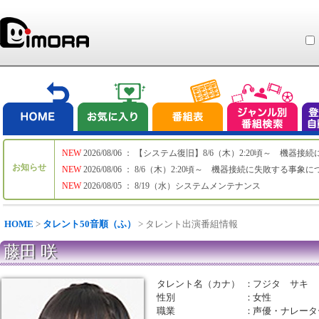
NEW
2026/08/06 ： 【システム復旧】8/6（木）2:20頃～ 機
お知らせ
NEW
2026/08/06 ： 8/6（木）2:20頃～ 機器接続に失敗する事象
NEW
2026/08/05 ： 8/19（水）システムメンテナンス
HOME
>
タレント50音順（ふ）
> タレント出演番組情報
藤田 咲
タレント名（カナ）
：
フジタ サキ
性別
：
女性
職業
：
声優・ナレータ